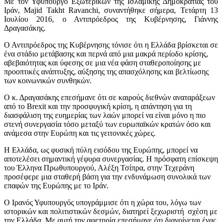
Με τον Υφυπουργό Εξωτερικών της Ισλαμικής Δημοκρατίας του
Ιράν, Majid Takht Ravanchi, συναντήθηκε σήμερα, Τετάρτη 13
Ιουλίου 2016, ο Αντιπρόεδρος της Κυβέρνησης, Γιάννης
Δραγασάκης.
Ο Αντιπρόεδρος της Κυβέρνησης τόνισε ότι η Ελλάδα βρίσκεται σε
ένα στάδιο μετάβασης και περνά από μια μακρά περίοδο κρίσης,
αβεβαιότητας και ύφεσης σε μια νέα φάση σταθεροποίησης με
προοπτικές ανάπτυξης, αύξησης της απασχόλησης και βελτίωσης
των κοινωνικών συνθηκών.
Ο κ. Δραγασάκης επεσήμανε ότι σε καιρούς διεθνών αναταράξεων
από το Brexit και την προσφυγική κρίση, η απάντηση για τη
διασφάλιση της ευημερίας των λαών μπορεί να είναι μόνο η πιο
στενή συνεργασία τόσο μεταξύ των ευρωπαϊκών κρατών όσο και
ανάμεσα στην Ευρώπη και τις γειτονικές χώρες.
Η Ελλάδα, ως φυσική πύλη εισόδου της Ευρώπης, μπορεί να
αποτελέσει σημαντική γέφυρα συνεργασίας. Η πρόσφατη επίσκεψη
του Έλληνα Πρωθυπουργού, Αλέξη Τσίπρα, στην Τεχεράνη
προσέφερε μια σταθερή βάση για την ενδυνάμωση συνολικά των
επαφών της Ευρώπης με το Ιράν.
Ο Ιρανός Υφυπουργός υπογράμμισε ότι η χώρα του, λόγω των
ιστορικών και πολιτιστικών δεσμών, διατηρεί ξεχωριστή σχέση με
την Ελλάδα. Με αυτή την αφετηρία επεσήμανε ότι διανοίγεται ένας