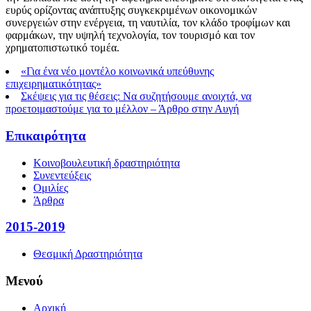
ευρύς ορίζοντας ανάπτυξης συγκεκριμένων οικονομικών
συνεργειών στην ενέργεια, τη ναυτιλία, τον κλάδο τροφίμων και
φαρμάκων, την υψηλή τεχνολογία, τον τουρισμό και τον
χρηματοπιστωτικό τομέα.
«Για ένα νέο μοντέλο κοινωνικά υπεύθυνης
επιχειρηματικότητας»
Σκέψεις για τις θέσεις: Να συζητήσουμε ανοιχτά, να
προετοιμαστούμε για το μέλλον – Άρθρο στην Αυγή
Επικαιρότητα
Κοινοβουλευτική δραστηριότητα
Συνεντεύξεις
Ομιλίες
Άρθρα
2015-2019
Θεσμική Δραστηριότητα
Μενού
Αρχική