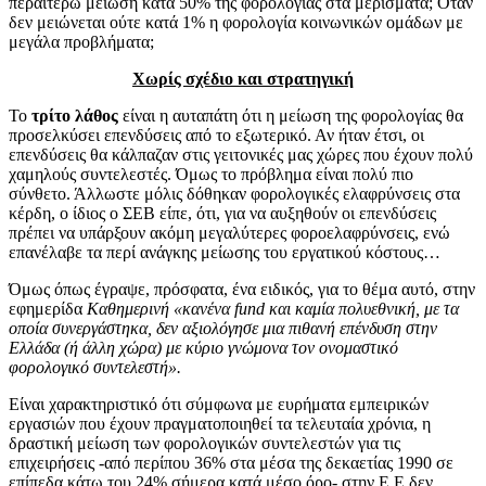
περαιτέρω μείωση κατά 50% της φορολογίας στα μερίσματα; Όταν
δεν μειώνεται ούτε κατά 1% η φορολογία κοινωνικών ομάδων με
μεγάλα προβλήματα;
Χωρίς σχέδιο και στρατηγική
Το
τρίτο λάθος
είναι η αυταπάτη ότι η μείωση της φορολογίας θα
προσελκύσει επενδύσεις από το εξωτερικό. Αν ήταν έτσι, οι
επενδύσεις θα κάλπαζαν στις γειτονικές μας χώρες που έχουν πολύ
χαμηλούς συντελεστές. Όμως το πρόβλημα είναι πολύ πιο
σύνθετο. Άλλωστε μόλις δόθηκαν φορολογικές ελαφρύνσεις στα
κέρδη, ο ίδιος ο ΣΕΒ είπε, ότι, για να αυξηθούν οι επενδύσεις
πρέπει να υπάρξουν ακόμη μεγαλύτερες φοροελαφρύνσεις, ενώ
επανέλαβε τα περί ανάγκης μείωσης του εργατικού κόστους…
Όμως όπως έγραψε, πρόσφατα, ένα ειδικός, για το θέμα αυτό, στην
εφημερίδα
Καθημερινή
«κανένα
fund
και καμία πολυεθνική, με τα
οποία συνεργάστηκα, δεν αξιολόγησε μια πιθανή επένδυση στην
Ελλάδα (ή άλλη χώρα) με κύριο γνώμονα τον ονομαστικό
φορολογικό συντελεστή».
Είναι χαρακτηριστικό ότι σύμφωνα με ευρήματα εμπειρικών
εργασιών που έχουν πραγματοποιηθεί τα τελευταία χρόνια, η
δραστική μείωση των φορολογικών συντελεστών για τις
επιχειρήσεις -από περίπου 36% στα μέσα της δεκαετίας 1990 σε
επίπεδα κάτω του 24% σήμερα κατά μέσο όρο- στην Ε.Ε δεν