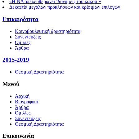
«Η ΝΔ απελευθερώνει ‘δυνάμεις του κακού’»
Δεκαετία μεγάλων προκλήσεων και κρίσιμων επιλογών
Επικαιρότητα
Κοινοβουλευτική δραστηριότητα
Συνεντεύξεις
Ομιλίες
Άρθρα
2015-2019
Θεσμική Δραστηριότητα
Μενού
Αρχική
Βιογραφικό
Άρθρα
Ομιλίες
Συνεντεύξεις
Θεσμική Δραστηριότητα
Επικοινωνία