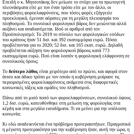
Επειδή ο κ. Μητσοτάκης δεν μείωσε το στόχο για τα πρωτογενή
πλεονάσματα είτε με τον έναν τρόπο είτε με τον άλλο, οι
περιβόητες φοροελαφρύνσεις, που τόσες φορές εξήγγειλε
προεκλογικά, έμειναν αόρατες για τη μεγάλη πλειοψηφία του
πληθυσμού. Το συνολικό φορολογικό βάρος δεν μειώνεται αλλά
αυξάνει και αναδιανέμεται. Ιδού οι αριθμοί από τον
Προϋπολογισμό: Το 2019 το σύνολο των φορολογικών εσόδων
του κράτους ήταν 51 δισ. και 392 εκατομμύρια ευρώ. Πόσα
προβλέπονται για το 2020; 52 δισ. και 165 εκατ. ευρώ. Δηλαδή
προβλέπεται αύξηση του φορολογικού βάρους κατά 773
εκατομμύρια ευρώ. Πού είναι λοιπόν η φορολογική ελάφρυνση σε
συνολικούς όρους;
Το
δεύτερο λάθος
είναι χειρότερο από το πρώτο, και αφορά στον
άνισο και άδικο τρόπο με τον οποίο η κυβέρνηση μοίρασε τις
περιορισμένες φοροελαφρύνσεις ανάμεσα στις διαφορετικές
κοινωνικές τάξεις και ομάδες του πληθυσμού.
Πάνω από το μισό ποσό των φοροελαφρύνσεων, συνολικού ύψους
1,2 δισ. ευρώ, κατευθύνθηκε στη μείωση της φορολογίας στα
κέρδη και στα μεγάλα εισοδήματα. Τι να μείνει για την υπόλοιπη
κοινωνία;
Κι εδώ αναδεικνύεται ένα πρόβλημα προτεραιοτήτων. Πραγματικά
η μέγιστη προτεραιότητα για την κυβέρνηση ήταν, αυτή την ώρα, η