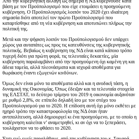
Από την κυβερνητική αλλαγή ως σήμερα η ΝΔ κυβερνούσε κατά
βάση με τον Προϋπολογισμό που είχε ετοιμάσει η προηγούμενη
κυβέρνηση.
Ο Προϋπολογισμός λοιπόν του 2020 έχει ιδιαίτερη
σημασία διότι αποτελεί τον πρώτο Προϋπολογισμό που
καταρτίσθηκε από τη νέα κυβέρνηση και αποτυπώνει πλήρως την
πολιτική της.
Μετά και την ψήφιση λοιπόν του Προϋπολογισμού δεν υπάρχει
χώρος για αυταπάτες ως προς τις κατευθύνσεις της κυβερνητικής
πολιτικής. Βεβαίως η κυβέρνηση της ΝΔ είναι κατά κάποιο τρόπο
τυχερή διότι για πρώτη φορά, τις τελευταίες δεκαετίες, μία
κυβέρνηση παραλαμβάνει από την προηγούμενη όχι καμένη γη και
άδεια ταμεία, αλλά πλεονάσματα και ισχυρά αποθέματα για
θωράκιση έναντι εξωγενών κινδύνων.
Όμως δεν είναι μόνο τα αποθέματα αλλά και η ανοδική τάση, η
δυναμική της Οικονομίας. Όπως έδειξαν και τα τελευταία στοιχεία
της ΕΛΣΤΑΤ, το δεύτερο τρίμηνο του 2019 η οικονομία αυξανόταν
με ρυθμό 2,8%, σε επίπεδο δηλαδή ίσο με τον στόχο του
Προϋπολογισμού για το 2020. Η επίδοση αυτή όχι μόνο εκθέτει με
ηχηρό τρόπο την καταστροφολογία της ΝΔ όταν ήταν
αντιπολίτευση, αλλά δημιουργεί κι ένα προηγούμενο, με το οποίο η
κυβέρνηση καλείται ν’ αναμετρηθεί, κι αν όχι να το ξεπεράσει,
τουλάχιστον να το φθάσει το 2020.
Έτσι ενώ εμείς παραλάβαμε, από την κυβέρνηση του κ. Σαμαρά,