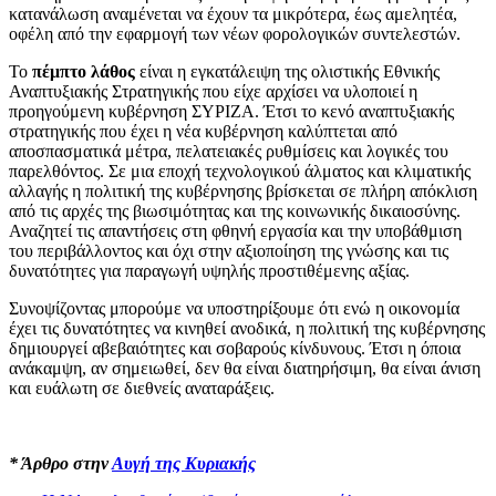
κατανάλωση αναμένεται να έχουν τα μικρότερα, έως αμελητέα,
οφέλη από την εφαρμογή των νέων φορολογικών συντελεστών.
Το
πέμπτο λάθος
είναι η εγκατάλειψη της ολιστικής Εθνικής
Αναπτυξιακής Στρατηγικής που είχε αρχίσει να υλοποιεί η
προηγούμενη κυβέρνηση ΣΥΡΙΖΑ. Έτσι το κενό αναπτυξιακής
στρατηγικής που έχει η νέα κυβέρνηση καλύπτεται από
αποσπασματικά μέτρα, πελατειακές ρυθμίσεις και λογικές του
παρελθόντος. Σε μια εποχή τεχνολογικού άλματος και κλιματικής
αλλαγής η πολιτική της κυβέρνησης βρίσκεται σε πλήρη απόκλιση
από τις αρχές της βιωσιμότητας και της κοινωνικής δικαιοσύνης.
Αναζητεί τις απαντήσεις στη φθηνή εργασία και την υποβάθμιση
του περιβάλλοντος και όχι στην αξιοποίηση της γνώσης και τις
δυνατότητες για παραγωγή υψηλής προστιθέμενης αξίας.
Συνοψίζοντας μπορούμε να υποστηρίξουμε ότι ενώ η οικονομία
έχει τις δυνατότητες να κινηθεί ανοδικά, η πολιτική της κυβέρνησης
δημιουργεί αβεβαιότητες και σοβαρούς κίνδυνους. Έτσι η όποια
ανάκαμψη, αν σημειωθεί, δεν θα είναι διατηρήσιμη, θα είναι άνιση
και ευάλωτη σε διεθνείς αναταράξεις.
* Άρθρο στην
Αυγή της Κυριακής