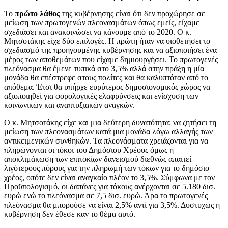
Το
πρώτο λάθος
της κυβέρνησης είναι ότι δεν προχώρησε σε
μείωση των πρωτογενών πλεονασμάτων όπως εμείς, είχαμε
σχεδιάσει και ανακοινώσει να κάνουμε από το 2020. Ο κ.
Μητσοτάκης είχε δύο επιλογές. Η πρώτη ήταν να υιοθετήσει το
σχεδιασμό της προηγουμένης κυβέρνησης και να αξιοποιήσει ένα
μέρος των αποθεμάτων που είχαμε δημιουργήσει. Το πρωτογενές
πλεόνασμα θα έμενε τυπικά στο 3,5% αλλά στην πράξη η μία
μονάδα θα επέστρεφε στους πολίτες και θα καλυπτόταν από το
απόθεμα. Έτσι θα υπήρχε ευρύτερος δημοσιονομικός χώρος να
αξιοποιηθεί για φορολογικές ελαφρύνσεις και ενίσχυση των
κοινωνικών και αναπτυξιακών αναγκών.
Ο κ. Μητσοτάκης είχε και μια δεύτερη δυνατότητα: να ζητήσει τη
μείωση των πλεονασμάτων κατά μια μονάδα λόγω αλλαγής των
αντικειμενικών συνθηκών. Τα πλεονάσματα χρειάζονται για να
πληρώνονται οι τόκοι του Δημόσιου Χρέους όμως η
αποκλιμάκωση των επιτοκίων δανεισμού διεθνώς απαιτεί
λιγότερους πόρους για την πληρωμή των τόκων για το δημόσιο
χρέος, οπότε δεν είναι αναγκαίο πλέον το 3,5%. Σύμφωνα με τον
Προϋπολογισμό, οι δαπάνες για τόκους ανέρχονται σε 5.180 δισ.
ευρώ ενώ το πλεόνασμα σε 7,5 δισ. ευρώ. Άρα το πρωτογενές
πλεόνασμα θα μπορούσε να είναι 2,5% αντί για 3,5%. Δυστυχώς η
κυβέρνηση δεν έθεσε καν το θέμα αυτό.