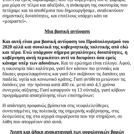
μια χώρα σε τέλμα και αδιέξοδο, η ανάκαμψη της οικονομίας που
πετύχαμε και τα αποθέματα που δημιουργήσαμε, αναδεικνύουν
σημαντικές δυνατότητες, και επιτέλους υπάρχει κάτι να
«μοιραστεί».
Μια βασική αντίφαση
Και αυτή είναι μια βασική αντίφαση του Προϋπολογισμού
του
2020 αλλά και συνολικά
της κυβερνητικής πολιτικής από εδώ
και πέρα
.
Ενώ υπάρχουν σήμερα μεγαλύτερες δυνατότητες
,
η
κυβέρνηση αυτή περικόπτει αντί να διευρύνει όσα εμείς
κάναμε υπέρ των αδυνάτων.
Και το ερώτημα είναι εύλογο. Αφού,
η οικονομία πάει καλύτερα, γιατί δεν κάνουν πιο γενναίες και
δίκαιες φοροελαφρύνσεις και γιατί δεν αυξάνουν τις δαπάνες για
παιδεία, υγεία και κοινωνικό κράτος; Γιατί αντίθετα μειώνουν τις
δαπάνες για την πρόνοια κατά 400 εκ. μετά από 4,5 χρόνια
συνεχούς αύξησης; Γιατί καταργούν τη 13 σύνταξη, γιατί κόβουν
προγράμματα απασχόλησης νέων επιστημόνων;
Η απάντηση προφανώς βρίσκεται στις νεοφιλελεύθερες
συντεταγμένες της πολιτικής της σημερινής κυβέρνησης, στις
δεσμεύσεις της στα ισχυρά συμφέροντα που την στηρίζουν, σε
λάθη που απορρέουν από αυτά.
Άνιση και άδικη ανακατανομή των φορολογικών βαρών