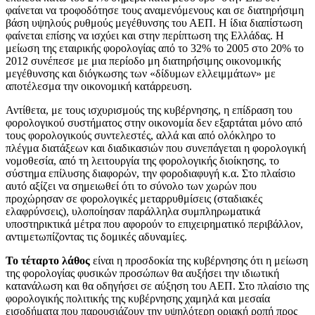
φαίνεται να τροφοδότησε τους αναμενόμενους και σε διατηρήσιμη
βάση υψηλούς ρυθμούς μεγέθυνσης του ΑΕΠ. Η ίδια διαπίστωση
φαίνεται επίσης να ισχύει και στην περίπτωση της Ελλάδας. Η
μείωση της εταιρικής φορολογίας από το 32% το 2005 στο 20% το
2012 συνέπεσε με μια περίοδο μη διατηρήσιμης οικονομικής
μεγέθυνσης και διόγκωσης των «δίδυμων ελλειμμάτων» με
αποτέλεσμα την οικονομική κατάρρευση.
Αντίθετα, με τους ισχυρισμούς της κυβέρνησης, η επίδραση του
φορολογικού συστήματος στην οικονομία δεν εξαρτάται μόνο από
τους φορολογικούς συντελεστές, αλλά και από ολόκληρο το
πλέγμα διατάξεων και διαδικασιών που συνεπάγεται η φορολογική
νομοθεσία, από τη λειτουργία της φορολογικής διοίκησης, το
σύστημα επίλυσης διαφορών, την φοροδιαφυγή κ.α. Στο πλαίσιο
αυτό αξίζει να σημειωθεί ότι το σύνολο των χωρών που
προχώρησαν σε φορολογικές μεταρρυθμίσεις (σταδιακές
ελαφρύνσεις), υλοποίησαν παράλληλα συμπληρωματικά
υποστηρικτικά μέτρα που αφορούν το επιχειρηματικό περιβάλλον,
αντιμετωπίζοντας τις δομικές αδυναμίες.
Το τέταρτο λάθος
είναι η προσδοκία της κυβέρνησης ότι η μείωση
της φορολογίας φυσικών προσώπων θα αυξήσει την ιδιωτική
κατανάλωση και θα οδηγήσει σε αύξηση του ΑΕΠ. Στο πλαίσιο της
φορολογικής πολιτικής της κυβέρνησης χαμηλά και μεσαία
εισοδήματα που παρουσιάζουν την υψηλότερη οριακή ροπή προς