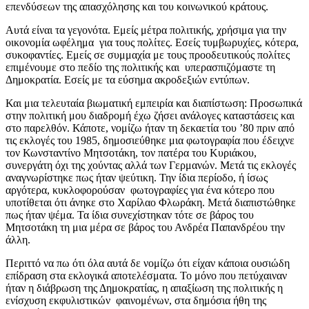
επενδύσεων της απασχόλησης και του κοινωνικού κράτους.
Αυτά είναι τα γεγονότα. Εμείς μέτρα πολιτικής, χρήσιμα για την
οικονομία ωφέλημα για τους πολίτες. Εσείς τυμβωρυχίες, κότερα,
συκοφαντίες. Εμείς σε συμμαχία με τους προοδευτικούς πολίτες
επιμένουμε στο πεδίο της πολιτικής και υπερασπιζόμαστε τη
Δημοκρατία. Εσείς με τα εύσημα ακροδεξιών εντύπων.
Και μια τελευταία βιωματική εμπειρία και διαπίστωση: Προσωπικά
στην πολιτική μου διαδρομή έχω ζήσει ανάλογες καταστάσεις και
στο παρελθόν. Κάποτε, νομίζω ήταν τη δεκαετία του ’80 πριν από
τις εκλογές του 1985, δημοσιεύθηκε μια φωτογραφία που έδειχνε
τον Κωνσταντίνο Μητσοτάκη, τον πατέρα του Κυριάκου,
συνεργάτη όχι της χούντας αλλά των Γερμανών. Μετά τις εκλογές
αναγνωρίστηκε πως ήταν ψεύτικη. Την ίδια περίοδο, ή ίσως
αργότερα, κυκλοφορούσαν φωτογραφίες για ένα κότερο που
υποτίθεται ότι άνηκε στο Χαρίλαο Φλωράκη. Μετά διαπιστώθηκε
πως ήταν ψέμα. Τα ίδια συνεχίστηκαν τότε σε βάρος του
Μητσοτάκη τη μια μέρα σε βάρος του Ανδρέα Παπανδρέου την
άλλη.
Περιττό να πω ότι όλα αυτά δε νομίζω ότι είχαν κάποια ουσιώδη
επίδραση στα εκλογικά αποτελέσματα. Το μόνο που πετύχαιναν
ήταν η διάβρωση της Δημοκρατίας, η απαξίωση της πολιτικής η
ενίσχυση εκφυλιστικών φαινομένων, στα δημόσια ήθη της