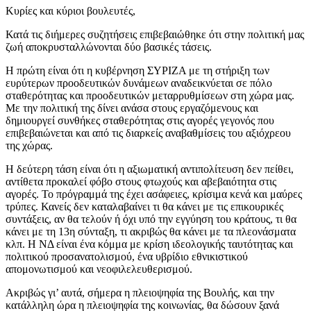
Κυρίες και κύριοι βουλευτές,
Κατά τις διήμερες συζητήσεις επιβεβαιώθηκε ότι στην πολιτική μας
ζωή αποκρυσταλλώνονται δύο βασικές τάσεις.
Η πρώτη είναι ότι η κυβέρνηση ΣΥΡΙΖΑ με τη στήριξη των
ευρύτερων προοδευτικών δυνάμεων αναδεικνύεται σε πόλο
σταθερότητας και προοδευτικών μεταρρυθμίσεων στη χώρα μας.
Με την πολιτική της δίνει ανάσα στους εργαζόμενους και
δημιουργεί συνθήκες σταθερότητας στις αγορές γεγονός που
επιβεβαιώνεται και από τις διαρκείς αναβαθμίσεις του αξιόχρεου
της χώρας.
Η δεύτερη τάση είναι ότι η αξιωματική αντιπολίτευση δεν πείθει,
αντίθετα προκαλεί φόβο στους φτωχούς και αβεβαιότητα στις
αγορές. Το πρόγραμμά της έχει ασάφειες, κρίσιμα κενά και μαύρες
τρύπες. Κανείς δεν καταλαβαίνει τι θα κάνει με τις επικουρικές
συντάξεις, αν θα τελούν ή όχι υπό την εγγύηση του κράτους, τι θα
κάνει με τη 13η σύνταξη, τι ακριβώς θα κάνει με τα πλεονάσματα
κλπ. Η ΝΔ είναι ένα κόμμα με κρίση ιδεολογικής ταυτότητας και
πολιτικού προσανατολισμού, ένα υβρίδιο εθνικιστικού
απομονωτισμού και νεοφιλελευθερισμού.
Ακριβώς γι’ αυτά, σήμερα η πλειοψηφία της Βουλής, και την
κατάλληλη ώρα η πλειοψηφία της κοινωνίας, θα δώσουν ξανά