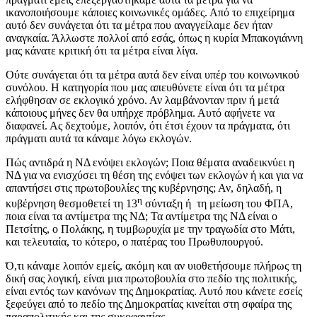
ικανοποιήσουμε κάποιες κοινωνικές ομάδες. Από το επιχείρημα
αυτό δεν συνάγεται ότι τα μέτρα που αναγγείλαμε δεν ήταν
αναγκαία. Άλλωστε πολλοί από εσάς, όπως η κυρία Μπακογιάννη
μας κάνατε κριτική ότι τα μέτρα είναι λίγα.
Ούτε συνάγεται ότι τα μέτρα αυτά δεν είναι υπέρ του κοινωνικού
συνόλου. Η κατηγορία που μας απευθύνετε είναι ότι τα μέτρα
ελήφθησαν σε εκλογικό χρόνο. Αν λαμβάνονταν πριν ή μετά
κάποιους μήνες δεν θα υπήρχε πρόβλημα. Αυτό αφήνετε να
διαφανεί. Ας δεχτούμε, λοιπόν, ότι έτσι έχουν τα πράγματα, ότι
πράγματι αυτά τα κάναμε λόγω εκλογών.
Πώς αντιδρά η ΝΔ ενόψει εκλογών; Πoια θέματα αναδεικνύει η
ΝΔ για να ενισχύσει τη θέση της ενόψει των εκλογών ή και για να
απαντήσει στις πρωτοβουλίες της κυβέρνησης; Αν, δηλαδή, η
η
κυβέρνηση θεσμοθετεί τη 13
σύνταξη ή τη μείωση του ΦΠΑ,
ποια είναι τα αντίμετρα της ΝΔ; Τα αντίμετρα της ΝΔ είναι ο
Πετσίτης, ο Πολάκης, η τυμβωρυχία με την τραγωδία στο Μάτι,
και τελευταία, το κότερο, ο πατέρας του Πρωθυπουργού.
Ό,τι κάναμε λοιπόν εμείς, ακόμη και αν υιοθετήσουμε πλήρως τη
δική σας λογική, είναι μια πρωτοβουλία στο πεδίο της πολιτικής,
είναι εντός των κανόνων της Δημοκρατίας. Αυτό που κάνετε εσείς
ξεφεύγει από το πεδίο της Δημοκρατίας κινείται στη σφαίρα της
παραπολιτικής και της συκοφαντίας.