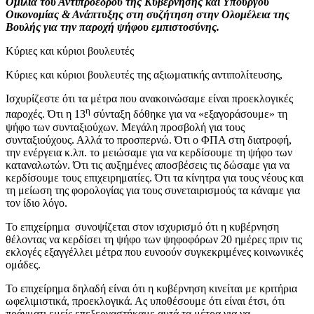
O
μιλία του Αντιπροέδρου της Κυβέρνησης και Υπουργού
Οικονομίας & Ανάπτυξης στη συζήτηση στην Ολομέλεια της
Βουλής για την παροχή ψήφου εμπιστοσύνης.
Κύριες και κύριοι βουλευτές
Κύριες και κύριοι βουλευτές της αξιωματικής αντιπολίτευσης,
Ισχυρίζεστε ότι τα μέτρα που ανακοινώσαμε είναι προεκλογικές
η
παροχές. Ότι η 13
σύνταξη δόθηκε για να «εξαγοράσουμε» τη
ψήφο των συνταξιούχων. Μεγάλη προσβολή για τους
συνταξιούχους. Αλλά το προσπερνώ. Ότι ο ΦΠΑ στη διατροφή,
την ενέργεια κ.λπ. το μειώσαμε για να κερδίσουμε τη ψήφο των
καταναλωτών. Ότι τις αυξημένες αποσβέσεις τις δώσαμε για να
κερδίσουμε τους επιχειρηματίες. Ότι τα κίνητρα για τους νέους και
τη μείωση της φορολογίας για τους συνεταιρισμούς τα κάναμε για
τον ίδιο λόγο.
Το επιχείρημα συνοψίζεται στον ισχυρισμό ότι η κυβέρνηση
θέλοντας να κερδίσει τη ψήφο των ψηφοφόρων 20 ημέρες πριν τις
εκλογές εξαγγέλλει μέτρα που ευνοούν συγκεκριμένες κοινωνικές
ομάδες.
Το επιχείρημα δηλαδή είναι ότι η κυβέρνηση κινείται με κριτήρια
ωφελιμιστικά, προεκλογικά. Ας υποθέσουμε ότι είναι έτσι, ότι
πράγματι εμείς επεξεργαστήκαμε αυτά τα μέτρα για να