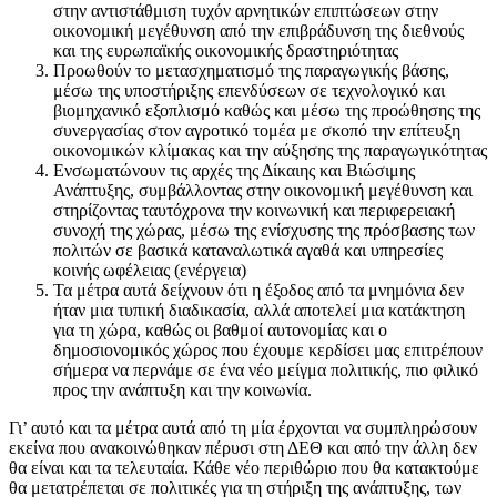
στην αντιστάθμιση τυχόν αρνητικών επιπτώσεων στην
οικονομική μεγέθυνση από την επιβράδυνση της διεθνούς
και της ευρωπαϊκής οικονομικής δραστηριότητας
Προωθούν το μετασχηματισμό της παραγωγικής βάσης,
μέσω της υποστήριξης επενδύσεων σε τεχνολογικό και
βιομηχανικό εξοπλισμό καθώς και μέσω της προώθησης της
συνεργασίας στον αγροτικό τομέα με σκοπό την επίτευξη
οικονομικών κλίμακας και την αύξησης της παραγωγικότητας
Ενσωματώνουν τις αρχές της Δίκαιης και Βιώσιμης
Ανάπτυξης, συμβάλλοντας στην οικονομική μεγέθυνση και
στηρίζοντας ταυτόχρονα την κοινωνική και περιφερειακή
συνοχή της χώρας, μέσω της ενίσχυσης της πρόσβασης των
πολιτών σε βασικά καταναλωτικά αγαθά και υπηρεσίες
κοινής ωφέλειας (ενέργεια)
Τα μέτρα αυτά δείχνουν ότι η έξοδος από τα μνημόνια δεν
ήταν μια τυπική διαδικασία, αλλά αποτελεί μια κατάκτηση
για τη χώρα, καθώς οι βαθμοί αυτονομίας και ο
δημοσιονομικός χώρος που έχουμε κερδίσει μας επιτρέπουν
σήμερα να περνάμε σε ένα νέο μείγμα πολιτικής, πιο φιλικό
προς την ανάπτυξη και την κοινωνία.
Γι’ αυτό και τα μέτρα αυτά από τη μία έρχονται να συμπληρώσουν
εκείνα που ανακοινώθηκαν πέρυσι στη ΔΕΘ και από την άλλη δεν
θα είναι και τα τελευταία. Κάθε νέο περιθώριο που θα κατακτούμε
θα μετατρέπεται σε πολιτικές για τη στήριξη της ανάπτυξης, των