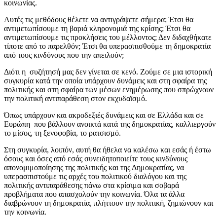
κοινωνίας.
Αυτές τις μεθόδους θέλετε να αντιγράψετε σήμερα; Έτσι θα
αντιμετωπίσουμε τη βαριά κληρονομιά της κρίσης; Έτσι θα
αντιμετωπίσουμε τις προκλήσεις του μέλλοντος; Δεν διδαχθήκατε
τίποτε από το παρελθόν; Έτσι θα υπερασπισθούμε τη δημοκρατία
από τους κινδύνους που την απειλούν;
Διότι η συζήτησή μας δεν γίνεται σε κενό. Ζούμε σε μια ιστορική
συγκυρία κατά την οποία υπάρχουν δυνάμεις και στη σφαίρα της
πολιτικής και στη σφαίρα των μέσων ενημέρωσης που σπρώχνουν
την πολιτική αντιπαράθεση στον εκχυδαϊσμό.
Όπως υπάρχουν και ακροδεξιές δυνάμεις και σε Ελλάδα και σε
Ευρώπη που βάλλουν ανοικτά κατά της δημοκρατίας, καλλιεργούν
το μίσος, τη ξενοφοβία, το ρατσισμό.
Στη συγκυρία, λοιπόν, αυτή θα ήθελα να καλέσω και εσάς ή έστω
όσους και όσες από εσάς συνειδητοποιείτε τους κινδύνους
απονομιμοποίησης της πολιτικής και της Δημοκρατίας, να
υπερασπιστούμε τις αρχές του πολιτικού διαλόγου και της
πολιτικής αντιπαράθεσης πάνω στα κρίσιμα και σοβαρά
προβλήματα που απασχολούν την κοινωνία. Όλα τα άλλα
διαβρώνουν τη δημοκρατία, πλήττουν την πολιτική, ζημιώνουν και
την κοινωνία.