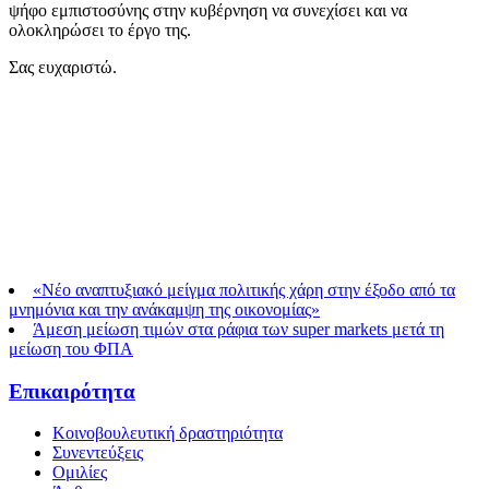
ψήφο εμπιστοσύνης στην κυβέρνηση να συνεχίσει και να
ολοκληρώσει το έργο της.
Σας ευχαριστώ.
«Νέο αναπτυξιακό μείγμα πολιτικής χάρη στην έξοδο από τα
μνημόνια και την ανάκαμψη της οικονομίας»
Άμεση μείωση τιμών στα ράφια των super markets μετά τη
μείωση του ΦΠΑ
Επικαιρότητα
Κοινοβουλευτική δραστηριότητα
Συνεντεύξεις
Ομιλίες