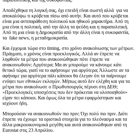
Αποδέχθηκα τη λογική σας, όχι επειδή είναι σωστή αλλά για να
αποκαλύψω τι κρύβεται πίσω από αυτήν. Και αυτό που κρύβεται
είναι μια αντιπαράθεση πολιτικού και ηθικού χαρακτήρα. Από τη
μια είναι η πολιτική, από την άλλη τα ψεύδη και η παραπολιτική.
Από τη μια είναι η Δημοκρατία από την άλλη είναι η συκοφαντία,
τα fake news, η μεταδημοκρατία.
Και έρχομαι τώρα στο timing, στο χρόνο ανακοίνωσης των μέτρων.
Πράγματι, ο χρόνος είναι προεκλογικός. Αλλά αν έπρεπε να
ληφθούν τα μέτρα που ανακοινώθηκαν πότε έπρεπε να
ανακοινωθούν; Αργότερα; Μα αν μπορούμε να κάνουμε κάτι
θετικό τώρα, γιατί να το αφήσουμε για αργότερα; Άλλωστε αν τα
αφήναμε για αργότερα πάλι κάποιοι θα έλεγαν ότι τα παίρνουμε
ενόψει των εθνικών εκλογών. Μήπως αυτό δεν ελέχθη και για τα
μέτρα που ανακοίνωσε ο Πρωθυπουργός πέρυσι στη ΔΕΘ;
«Προεκλογικές υποσχέσεις που δεν πρόκειται να υλοποιηθούν»
είχαν πει κάποιοι. Και όμως όλα τα μέτρα εφαρμόστηκαν και
ισχύουν ήδη.
Μπορούσαν να ανακοινωθούν πιο πριν; Όχι πολύ πιο πριν. Διότι
έπρεπε να έχουμε τα οριστικά στοιχεία για το πλεόνασμα και τα
άλλα μακροοικονομικά μεγέθη και αυτά ανακοινώθηκαν από τη
Eurostat στις 23 Απριλίου.