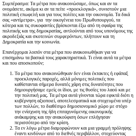
Συμπέρασμα: Τα μέτρα που ανακοινώσαμε, όπως και αν τα
ονομάσετε, ακόμα κι αν τα πείτε «προεκλογικά», συνιστούν μια
πολιτική επωφελή και για τους πολίτες και την οικονομία. Τα δικά
σας «αντίμετρα», για την οικογένεια του Πρωθυπουργού, τα
κότερα και τις συκοφαντίες βρίσκονται έξω από τη σφαίρα της
πολιτικής και της δημοκρατίας, αντλούνται από τους υπονόμους της
ακροδεξιάς και σκοτεινών συμφερόντων, πλήττουν και τη
Δημοκρατία και την κοινωνία.
Επανέρχομαι λοιπόν στα μέτρα που ανακοινωθήκαν για να
επισημάνω τα βασικά τους χαρακτηριστικά. Τι είναι αυτά τα μέτρα
και που αποσκοπούν;
Τα μέτρα που ανακοινώθηκαν δεν είναι έκτακτες ή εφάπαξ
προεκλογικές παροχές, αλλά μόνιμες πολιτικές που
καθίστανται σήμερα δυνατές χάρη στις δυνατότητες που
δημιουργήσαμε εμείς οι ίδιοι, με τις θυσίες του λαού και με
την πολιτική μας. Τα μέτρα αυτά γίνονται τώρα εφικτά διότι η
κυβέρνηση αξιοποιεί, αποτελεσματικά και στοχευμένα υπέρ
των πολλών, το διαθέσιμο δημοσιονομικό χώρο με στόχο
την ενίσχυση της ήδη επιταχυνόμενης οικονομικής
ανάκαμψης και την ανακούφιση όσων επλήγησαν
περισσότερο από την κρίση.
Τα εν λόγω μέτρα διαμορφώνουν και μια γραμμή πρόληψης
έναντι κινδύνων από το διεθνές περιβάλλον, στοχεύοντας