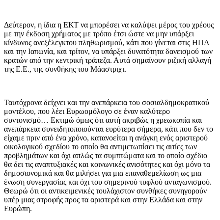
Δεύτερον, η ίδια η ΕΚΤ να μπορέσει να καλύψει μέρος του χρέους
με την έκδοση χρήματος με τρόπο έτσι ώστε να μην υπάρξει
κίνδυνος ανεξέλεγκτου πληθωρισμού, κάτι που γίνεται στις ΗΠΑ
και την Ιαπωνία, και τρίτον, να υπάρξει δυνατότητα δανεισμού των
κρατών από την κεντρική τράπεζα. Αυτά σημαίνουν ριζική αλλαγή
της Ε.Ε., της συνθήκης του Μάαστριχτ.
Ταυτόχρονα δείχνει και την ανεπάρκεια του σοσιαλδημοκρατικού
μοντέλου, που λέει Ευρωομόλογο σε έναν καλύτερο
συντονισμό… Εκτιμώ όμως ότι αυτή ακριβώς η χρεωκοπία και
ανεπάρκεια συνειδητοποιούνται ευρύτερα σήμερα, κάτι που δεν το
είχαμε πριν από ένα χρόνο, κατανοείται η ανάγκη ενός αριστερού
οικολογικού σχεδίου το οποίο θα αντιμετωπίσει τις αιτίες των
προβλημάτων και όχι απλώς τα συμπτώματα και το οποίο σχέδιο
θα δει τις αναπτυξιακές και κοινωνικές ανισότητες και όχι μόνο τα
δημοσιονομικά και θα μιλήσει για μια επαναθεμελίωση ως μια
ένωση συνεργασίας και όχι του σημερινού τυφλού ανταγωνισμού.
Θεωρώ ότι οι αντικειμενικές τουλάχιστον συνθήκες συνηγορούν
υπέρ μιας στροφής προς τα αριστερά και στην Ελλάδα και στην
Ευρώπη.