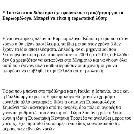
* Το τελευταίο διάστημα έχει φουντώσει η συζήτηση για το
Ευρωομόλογο. Μπορεί να είναι η ευρωπαϊκή λύση;
Είναι ανεπαρκές πλέον το Ευρωομόλογο. Κάποια μέτρα που στον
χρόνο α θα είχαν αποτέλεσμα, τα ίδια μέτρα στον χρόνο β δεν
έχουν τα ίδια αποτελέσματα. Δηλαδή, αν οι μηχανισμοί που
λειτουργούν σήμερα λειτουργούσαν το 2009 ή το 2010, η Ελλάδα
δεν θα χρειαζόταν να καταφύγει στο Μνημόνιο και να γίνουν όλα
αυτά που έγιναν, αλλά καθυστερούσαν οι μηχανισμοί για να
μπορέσει να επιβληθεί στην Ελλάδα αυτή η πολιτική.
Τώρα που μπαίνει στο πρόβλημα και η Ιταλία, η Ισπανία, ίσως και
η Γαλλία αργότερα, το Ευρωομολόγο θα ήταν ένα χρήσιμο
εργαλείο αλλά ανεπαρκές, διότι τι σημαίνει Ευρωομολόγο;
Σημαίνει πάλι δανεισμό από τις αγορές, άρα πάλι οι αγορές θα
γίνονται ρυθμιστές του δανεισμού. Τώρα λοιπόν η ριζική λύση
είναι η ίδια η Ευρωπαϊκή Κεντρική Τράπεζα να αναλάβει μέρος του
χρέους. Έχει προταθεί να υπάρξει ένα είδος κοινοτικοποίησης
μέρους των εθνικών χρεών.