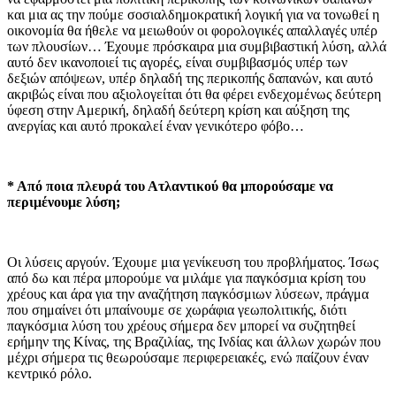
και μια ας την πούμε σοσιαλδημοκρατική λογική για να τονωθεί η
οικονομία θα ήθελε να μειωθούν οι φορολογικές απαλλαγές υπέρ
των πλουσίων… Έχουμε πρόσκαιρα μια συμβιβαστική λύση, αλλά
αυτό δεν ικανοποιεί τις αγορές, είναι συμβιβασμός υπέρ των
δεξιών απόψεων, υπέρ δηλαδή της περικοπής δαπανών, και αυτό
ακριβώς είναι που αξιολογείται ότι θα φέρει ενδεχομένως δεύτερη
ύφεση στην Αμερική, δηλαδή δεύτερη κρίση και αύξηση της
ανεργίας και αυτό προκαλεί έναν γενικότερο φόβο…
* Από ποια πλευρά του Ατλαντικού θα μπορούσαμε να
περιμένουμε λύση;
Οι λύσεις αργούν. Έχουμε μια γενίκευση του προβλήματος. Ίσως
από δω και πέρα μπορούμε να μιλάμε για παγκόσμια κρίση του
χρέους και άρα για την αναζήτηση παγκόσμιων λύσεων, πράγμα
που σημαίνει ότι μπαίνουμε σε χωράφια γεωπολιτικής, διότι
παγκόσμια λύση του χρέους σήμερα δεν μπορεί να συζητηθεί
ερήμην της Κίνας, της Βραζιλίας, της Ινδίας και άλλων χωρών που
μέχρι σήμερα τις θεωρούσαμε περιφερειακές, ενώ παίζουν έναν
κεντρικό ρόλο.