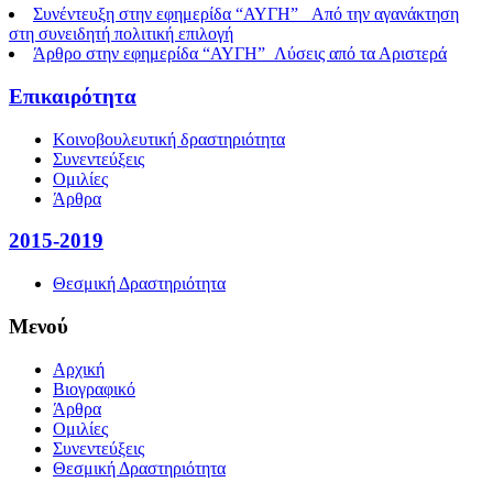
Συνέντευξη στην εφημερίδα “ΑΥΓΗ” _Από την αγανάκτηση
στη συνειδητή πολιτική επιλογή
Άρθρο στην εφημερίδα “ΑΥΓΗ”_Λύσεις από τα Αριστερά
Επικαιρότητα
Κοινοβουλευτική δραστηριότητα
Συνεντεύξεις
Ομιλίες
Άρθρα
2015-2019
Θεσμική Δραστηριότητα
Μενού
Αρχική
Βιογραφικό
Άρθρα
Ομιλίες
Συνεντεύξεις
Θεσμική Δραστηριότητα