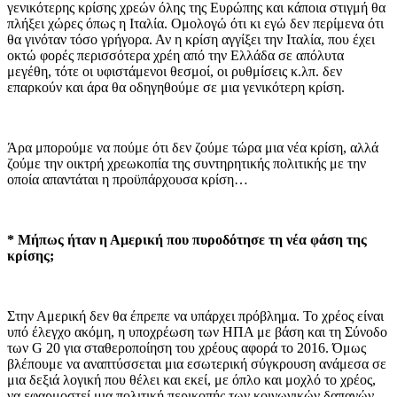
γενικότερης κρίσης χρεών όλης της Ευρώπης και κάποια στιγμή θα
πλήξει χώρες όπως η Ιταλία. Ομολογώ ότι κι εγώ δεν περίμενα ότι
θα γινόταν τόσο γρήγορα. Αν η κρίση αγγίξει την Ιταλία, που έχει
οκτώ φορές περισσότερα χρέη από την Ελλάδα σε απόλυτα
μεγέθη, τότε οι υφιστάμενοι θεσμοί, οι ρυθμίσεις κ.λπ. δεν
επαρκούν και άρα θα οδηγηθούμε σε μια γενικότερη κρίση.
Άρα μπορούμε να πούμε ότι δεν ζούμε τώρα μια νέα κρίση, αλλά
ζούμε την οικτρή χρεωκοπία της συντηρητικής πολιτικής με την
οποία απαντάται η προϋπάρχουσα κρίση…
* Μήπως ήταν η Αμερική που πυροδότησε τη νέα φάση της
κρίσης;
Στην Αμερική δεν θα έπρεπε να υπάρχει πρόβλημα. Το χρέος είναι
υπό έλεγχο ακόμη, η υποχρέωση των ΗΠΑ με βάση και τη Σύνοδο
των G 20 για σταθεροποίηση του χρέους αφορά το 2016. Όμως
βλέπουμε να αναπτύσσεται μια εσωτερική σύγκρουση ανάμεσα σε
μια δεξιά λογική που θέλει και εκεί, με όπλο και μοχλό το χρέος,
να εφαρμοστεί μια πολιτική περικοπής των κοινωνικών δαπανών