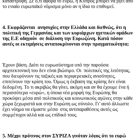
καταστροφή. Σε ό,τι αφορά το ευρώ, η Κύπρος μπορεί να βγει από
το ενιαίο ευρωπαϊκό νόμισμα μόνο αν η ίδια το επιθυμεί.
4. Εκφράζονται ανησυχίες στην Ελλάδα και διεθνώς, ότι η
πολιτική της Γερμανίας και των κυριάρχων ηγετικών ομάδων
της Ε.Ε οδηγούν σε διάλυση την Ευρωζώνη. Κατά πόσον
αυτές οι εκτιμήσεις ανταποκρίνονται στην πραγματικότητα;
Έχουν βάση. Διότι το ευρωσύστημα υπό την παρούσα
αρχιτεκτονική του δεν είναι βιώσιμο. Οι πολιτικές της λιτότητας,
που διευρύνουν τις ταξικές και περιφερειακές ανισότητες,
επιτείνουν την κρίση του. Όμως η έκβαση της κρίσης δεν είναι
δεδομένη. Το τι ακριβώς θα γίνει, ακόμη και αν θα έχουμε ένα ή
περισσότερα «ευρώ», η όποια νέα μορφή της Ευρώπης θα
προκύψει μέσα από πολιτικούς και κοινωνικούς αγώνες στην κάθε
χώρα ξεχωριστά και στην Ευρώπη ως σύνολο. Γι’ αυτό άλλωστε
έχει νόημα να είμαστε μέσα στις αντιπαραθέσεις αυτές ως
συμμέτοχοι αλλά και ως επίδικό τους.
5. Μέχρι πρότινος στον ΣΥΡΙΖΑ γινόταν λόγος ότι το ευρώ