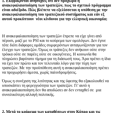
1. Εκφράζονται ανησυχίες ότι δεν προχωρά η
ανακεφαλαιοποίηση των τραπεζών, πως το σχετικό πρόγραμμα
είναι αδιέξοδο. Πώς βλέπετε να εξελίσσεται η υπόθεση με την
ανακεφαλαιοποίηση του τραπεζικού συστήματος και εάν εξ
αυτού προκύπτουν νέοι κίνδυνοι για την ελληνική οικονομία;
Η ανακεφαλαιοποίηση των τραπεζών έπρεπε να είχε γίνει από
πέρυσι, μαζί με το PSI και το κούρεμα των ομολόγων. Δεν έγινε
τότε διότι διάφορες ομάδες συμφερόντων ανταγωνίζονταν για τον
έλεγχο των τραπεζών. Όμως οι τράπεζες δεν ανήκουν ούτε στην
τρόικα ούτε σε παρέες ούτε σε οικογένειες. Η κοινωνία θα
πληρώσει βαρύτατο τίμημα για τη διάσωσή τους. Άρα πρέπει η ίδια
να έχει τον πρώτο και τον τελευταίο λόγο για την τύχη των
τραπεζών. Με την προϋπόθεση αυτή η ανακεφαλαιοποίηση πρέπει
να προχωρήσει άμεσα, χωρίς παλινδρομήσεις.
Όμως η συνέχιση της λιτότητας και της ύφεσης θα εξακολουθεί να
υποσκάπτει τη φερεγγυότητα των τραπεζών. Γι’ αυτό η
ανακεφαλαιοποίηση δεν θα αποδώσει αν δεν ενταχθεί σε μια
συνολικότερη αλλαγή πολιτικής.
2. Μετά το κούρεμα των καταθέσεων στην Κύπρο και τις