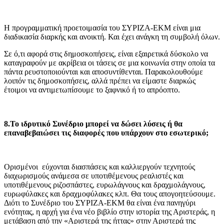
Η προγραμματική προετοιμασία του ΣΥΡΙΖΑ-ΕΚΜ είναι μια
διαδικασία διαρκής και ανοικτή. Και έχει ανάγκη τη συμβολή όλων.
Σε ό,τι αφορά στις δημοσκοπήσεις, είναι εξαιρετικά δύσκολο να
καταγραφούν με ακρίβεια οι τάσεις σε μια κοινωνία στην οποία τα
πάντα ρευστοποιούνται και αποσυντίθενται. Παρακολουθούμε
λοιπόν τις δημοσκοπήσεις, αλλά πρέπει να είμαστε διαρκώς
έτοιμοι να αντιμετωπίσουμε το ξαφνικό ή το απρόοπτο.
8.Το ιδρυτικό Συνέδριο μπορεί να δώσει λύσεις ή θα
επαναβεβαιώσει τις διαφορές που υπάρχουν στο εσωτερικό;
Ορισμένοι εύχονται διασπάσεις και καλλιεργούν τεχνητούς
διαχωρισμούς ανάμεσα σε υποτιθέμενους ρεαλιστές και
υποτιθέμενους ριζοσπάστες, ευρωλάγνους και δραχμολάγνους,
ευρωφύλακες και δραχμοφύλακες κλπ. Θα τους απογοητεύσουμε.
Διότι το Συνέδριο του ΣΥΡΙΖΑ-ΕΚΜ θα είναι ένα πανηγύρι
ενότητας, η αρχή για ένα νέο βιβλίο στην ιστορία της Αριστεράς, η
μετάβαση από την «Αριστερά της ήττας» στην Αριστερά της