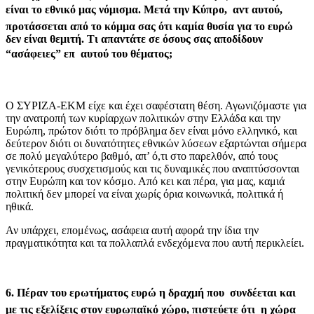
είναι το εθνικό μας νόμισμα. Μετά την Κύπρο, αντ αυτού,
προτάσσεται από το κόμμα σας ότι καμία θυσία για το ευρώ
δεν είναι θεμιτή. Τι απαντάτε σε όσους σας αποδίδουν
“ασάφειες” επ αυτού του θέματος;
Ο ΣΥΡΙΖΑ-ΕΚΜ είχε και έχει σαφέστατη θέση. Αγωνιζόμαστε για
την ανατροπή των κυρίαρχων πολιτικών στην Ελλάδα και την
Ευρώπη, πρώτον διότι το πρόβλημα δεν είναι μόνο ελληνικό, και
δεύτερον διότι οι δυνατότητες εθνικών λύσεων εξαρτώνται σήμερα
σε πολύ μεγαλύτερο βαθμό, απ’ ό,τι στο παρελθόν, από τους
γενικότερους συσχετισμούς και τις δυναμικές που αναπτύσσονται
στην Ευρώπη και τον κόσμο. Από κει και πέρα, για μας, καμιά
πολιτική δεν μπορεί να είναι χωρίς όρια κοινωνικά, πολιτικά ή
ηθικά.
Αν υπάρχει, επομένως, ασάφεια αυτή αφορά την ίδια την
πραγματικότητα και τα πολλαπλά ενδεχόμενα που αυτή περικλείει.
6. Πέραν του ερωτήματος ευρώ η δραχμή που συνδέεται και
με τις εξελίξεις στον ευρωπαϊκό χώρο, πιστεύετε ότι η χώρα