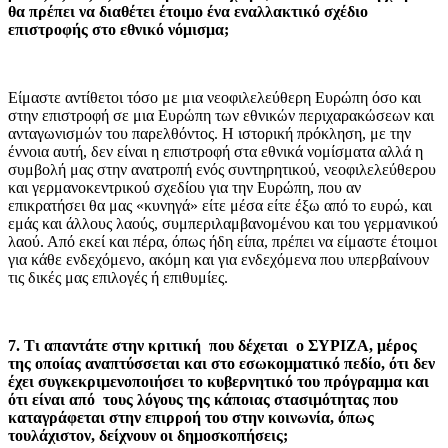
θα πρέπει να διαθέτει έτοιμο ένα εναλλακτικό σχέδιο
επιστροφής στο εθνικό νόμισμα;
Είμαστε αντίθετοι τόσο με μια νεοφιλελεύθερη Ευρώπη όσο και
στην επιστροφή σε μια Ευρώπη των εθνικών περιχαρακώσεων και
ανταγωνισμών του παρελθόντος. Η ιστορική πρόκληση, με την
έννοια αυτή, δεν είναι η επιστροφή στα εθνικά νομίσματα αλλά η
συμβολή μας στην ανατροπή ενός συντηρητικού, νεοφιλελεύθερου
και γερμανοκεντρικού σχεδίου για την Ευρώπη, που αν
επικρατήσει θα μας «κυνηγά» είτε μέσα είτε έξω από το ευρώ, και
εμάς και άλλους λαούς, συμπεριλαμβανομένου και του γερμανικού
λαού. Από εκεί και πέρα, όπως ήδη είπα, πρέπει να είμαστε έτοιμοι
για κάθε ενδεχόμενο, ακόμη και για ενδεχόμενα που υπερβαίνουν
τις δικές μας επιλογές ή επιθυμίες.
7. Τι απαντάτε στην κριτική που δέχεται ο ΣΥΡΙΖΑ, μέρος
της οποίας αναπτύσσεται και στο εσωκομματικό πεδίο, ότι δεν
έχει συγκεκριμενοποιήσει το κυβερνητικό του πρόγραμμα και
ότι είναι από τους λόγους της κάποιας στασιμότητας που
καταγράφεται στην επιρροή του στην κοινωνία, όπως
τουλάχιστον, δείχνουν οι δημοσκοπήσεις;