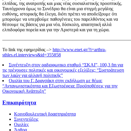
ελπίδας, της ανατροπής και μιας νέας σοσιαλιστικής προοπτικής.
Ταυτόχρονα όμως το Συνέδριο θα είναι μια στιγμή μεγάλης
ευθύνης, ιστορικής θα έλεγα, διότι πρέπει να αποδείξουμε ότι
μπορούμε να υπερβούμε παθογένειες του παρελθόντος και να
θέσουμε τις βάσεις για μια νέα, δύσκολη, απαιτητική αλλά
ελπιδοφόρα πορεία και για την Αριστερά και για τη χώρα.
———————————————————————————
Το link της εφημερίδας –>
http://www.enet.gr/?i=arthra-
sthles.el.interviews&id=355858
Συνέντευξη στον ραδιοφωνικο σταθμό “ΣΚΑΙ”, 100,3 fm για
τις τρέχουσες πολιτικές και οικονομικές εξελίξεις: “Συστράτευση
των λαών για αλλαγή πολιτικής”
Ομιλία του Γ. Δραγσάκη στην εκδήλωση με θέμα:
“Ανταγωνιστικότητα και Εξωστρέφεια: Προϋποθέσεις για την
Οικονομική Ανάπτυξη”
Επικαιρότητα
Κοινοβουλευτική δραστηριότητα
Συνεντεύξεις
Ομιλίες
Άρθρα