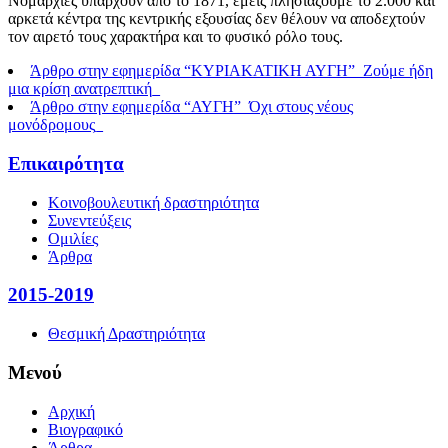
Νομαρχίες υπάρχουν από το 1871, εμείς πλησιάζουμε το 2.000 και
αρκετά κέντρα της κεντρικής εξουσίας δεν θέλουν να αποδεχτούν
τον αιρετό τους χαρακτήρα και το φυσικό ρόλο τους.
Άρθρο στην εφημερίδα “ΚΥΡΙΑΚΑΤΙΚΗ ΑΥΓΗ”_Ζούμε ήδη
μια κρίση ανατρεπτική_
Άρθρο στην εφημερίδα “ΑΥΓΗ”_Όχι στους νέους
μονόδρομους_
Επικαιρότητα
Κοινοβουλευτική δραστηριότητα
Συνεντεύξεις
Ομιλίες
Άρθρα
2015-2019
Θεσμική Δραστηριότητα
Μενού
Αρχική
Βιογραφικό
Άρθρα