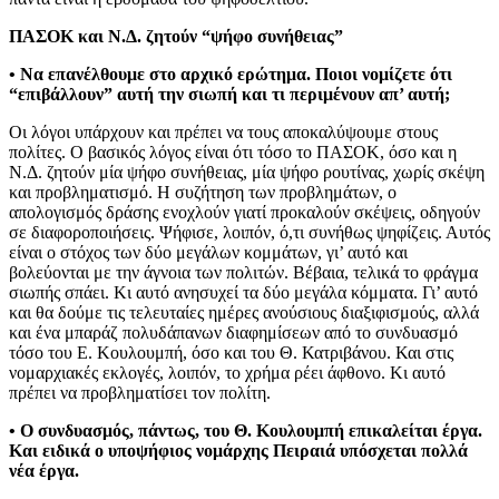
ΠΑΣΟΚ και Ν.Δ. ζητούν “ψήφο συνήθειας”
• Να επανέλθουμε στο αρχικό ερώτημα. Ποιοι νομίζετε ότι
“επιβάλλουν” αυτή την σιωπή και τι περιμένουν απ’ αυτή;
Οι λόγοι υπάρχουν και πρέπει να τους αποκαλύψουμε στους
πολίτες. Ο βασικός λόγος είναι ότι τόσο το ΠΑΣΟΚ, όσο και η
Ν.Δ. ζητούν μία ψήφο συνήθειας, μία ψήφο ρουτίνας, χωρίς σκέψη
και προβληματισμό. Η συζήτηση των προβλημάτων, ο
απολογισμός δράσης ενοχλούν γιατί προκαλούν σκέψεις, οδηγούν
σε διαφοροποιήσεις. Ψήφισε, λοιπόν, ό,τι συνήθως ψηφίζεις. Αυτός
είναι ο στόχος των δύο μεγάλων κομμάτων, γι’ αυτό και
βολεύονται με την άγνοια των πολιτών. Βέβαια, τελικά το φράγμα
σιωπής σπάει. Κι αυτό ανησυχεί τα δύο μεγάλα κόμματα. Γι’ αυτό
και θα δούμε τις τελευταίες ημέρες ανούσιους διαξιφισμούς, αλλά
και ένα μπαράζ πολυδάπανων διαφημίσεων από το συνδυασμό
τόσο του Ε. Κουλουμπή, όσο και του Θ. Κατριβάνου. Και στις
νομαρχιακές εκλογές, λοιπόν, το χρήμα ρέει άφθονο. Κι αυτό
πρέπει να προβληματίσει τον πολίτη.
• Ο συνδυασμός, πάντως, του Θ. Κουλουμπή επικαλείται έργα.
Και ειδικά ο υποψήφιος νομάρχης Πειραιά υπόσχεται πολλά
νέα έργα.