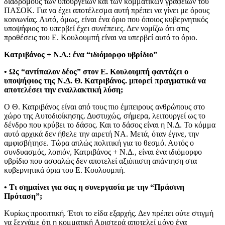
διαδρόμους των υπουργείων και των κομματικών γραφείων του
ΠΑΣΟΚ. Για να έχει αποτέλεσμα αυτή πρέπει να γίνει με όρους
κοινωνίας. Αυτό, όμως, είναι ένα όριο που όποιος κυβερνητικός
υποψήφιος το υπερβεί έχει συνέπειες. Δεν νομίζω ότι στις
προθέσεις του Ε. Κουλουμπή είναι να υπερβεί αυτό το όριο.
Κατριβάνος + Ν.Δ.: ένα “ιδιόμορφο υβρίδιο”
• Ως “αντίπαλον δέος” στον Ε. Κουλουμπή φαντάζει ο
υποψήφιος της Ν.Δ. Θ. Κατριβάνος. μπορεί πραγματικά να
αποτελέσει την εναλλακτική λύση;
Ο Θ. Κατριβάνος είναι από τους πιο έμπειρους ανθρώπους στο
χώρο της Αυτοδιοίκησης. Δυστυχώς, σήμερα, λειτουργεί ως το
δένδρο που κρύβει το δάσος. Και το δάσος είναι η Ν.Δ. Το κόμμα
αυτό αρχικά δεν ήθελε την αιρετή ΝΑ. Μετά, όταν έγινε, την
αμφισβήτησε. Τώρα απλώς πολιτική για το θεσμό. Αυτός ο
συνδυασμός, λοιπόν, Κατριβάνος + Ν.Δ., είναι ένα ιδιόμορφο
υβρίδιο που ασφαλώς δεν αποτελεί αξιόπιστη απάντηση στα
κυβερνητικά όρια του Ε. Κουλουμπή.
• Τι σημαίνει για σας η συνεργασία με την “Πράσινη
Πρόταση”;
Κυρίως προοπτική. Έτσι το είδα εξαρχής. Δεν πρέπει ούτε στιγμή
να ξεχνάμε ότι η κομματική Αριστερά αποτελεί μόνο ένα