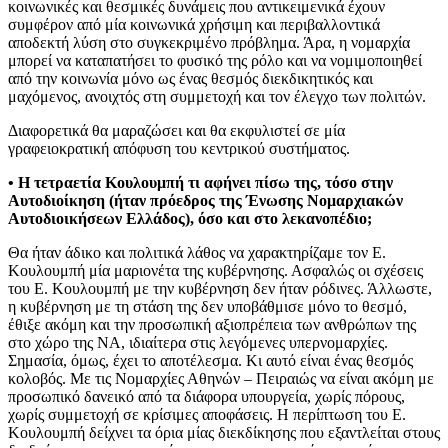
κοινωνικές και θεσμικές δυνάμεις που αντικειμενικά έχουν
συμφέρον από μία κοινωνικά χρήσιμη και περιβαλλοντικά
αποδεκτή λύση στο συγκεκριμένο πρόβλημα. Άρα, η νομαρχία
μπορεί να καταπατήσει το φυσικό της ρόλο και να νομιμοποιηθεί
από την κοινωνία μόνο ως ένας θεσμός διεκδικητικός και
μαχόμενος, ανοιχτός στη συμμετοχή και τον έλεγχο των πολιτών.
Διαφορετικά θα μαραζώσει και θα εκφυλιστεί σε μία
γραφειοκρατική απόφυση του κεντρικού συστήματος.
• Η τετραετία Κουλουμπή τι αφήνει πίσω της, τόσο στην
Αυτοδιοίκηση (ήταν πρόεδρος της Ένωσης Νομαρχιακών
Αυτοδιοικήσεων Ελλάδος), όσο και στο λεκανοπέδιο;
Θα ήταν άδικο και πολιτικά λάθος να χαρακτηρίζαμε τον Ε.
Κουλουμπή μία μαριονέτα της κυβέρνησης. Ασφαλώς οι σχέσεις
του Ε. Κουλουμπή με την κυβέρνηση δεν ήταν ρόδινες. Άλλωστε,
η κυβέρνηση με τη στάση της δεν υποβάθμισε μόνο το θεσμό,
έθιξε ακόμη και την προσωπική αξιοπρέπεια των ανθρώπων της
στο χώρο της ΝΑ, ιδιαίτερα στις λεγόμενες υπερνομαρχίες.
Σημασία, όμως, έχει το αποτέλεσμα. Κι αυτό είναι ένας θεσμός
κολοβός. Με τις Νομαρχίες Αθηνών – Πειραιώς να είναι ακόμη με
προσωπικό δανεικό από τα διάφορα υπουργεία, χωρίς πόρους,
χωρίς συμμετοχή σε κρίσιμες αποφάσεις. Η περίπτωση του Ε.
Κουλουμπή δείχνει τα όρια μίας διεκδίκησης που εξαντλείται στους