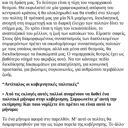
και τη δράση μας. Το δεύτερο είναι η τύχη του νομαρχιακού
θεσμού. Θα εκφυλιστεί σε μία γραφειοκρατική απόφυση του
κεντρικού κράτους ή θα ολοκληρωθεί και θα σταθεί στο πλευρό
του πολίτη; Η πρότασή μας για μία ΝΑ μαχόμενη, διεκδικητική,
ανοιχτή στη συμμετοχή και το διαρκή έλεγχο των πολιτών δίνει το
στίγμα μας. Το τρίτο είναι η τύχη του λεκανοπεδίου, το
αναπτυξιακό του μέλλον, η ζωή των κατοίκων του. Είμαστε σαφείς.
Στους ήδη διαμορφωμένους συνασπισμούς των διαπλεκομένων
συμφερόντων πρέπει να οικοδομήσουμε συνασπισμούς πολιτών
με τους οποίους αυτόνομα, αλλά και μέσα από θεσμούς, θα
διεκδικήσουμε τα δικαιώματά μας. Ο νομαρχιακός θεσμός έχει ως
βαθύτερο νόημά του ακριβώς αυτό. Να τον κάνουμε πεδίο
διεκδίκησης δικαιωμάτων για απασχόληση, για κοινωνική
προστασία, για βιώσιμες συγκοινωνίες, για ανθρώπινο περιβάλλον
ζωής.
“Αντίπαλος οι κυβερνητικές πολιτικές”
• Από τις εκλογές αυτές πολλοί αναμένουν να δοθεί ένα
πολιτικό μήνυμα στην κυβέρνηση. Συμφωνείτε μ’ αυτή την
εκτίμηση; Και ποιο νομίζετε ότι πρέπει να είναι αυτό το
μήνυμα;
Το ένα μήνυμα αφορά στο παρελθόν. Μ’ αυτό οι πολίτες θα
διαμαρτυρηθούν για την ως τώρα πορεία της κυβέρνησης. Το άλλο