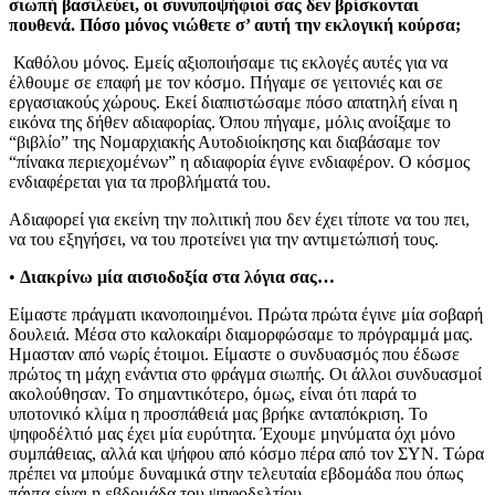
σιωπή βασιλεύει, οι συνυποψήφιοί σας δεν βρίσκονται
πουθενά. Πόσο μόνος νιώθετε σ’ αυτή την εκλογική κούρσα;
Καθόλου μόνος. Εμείς αξιοποιήσαμε τις εκλογές αυτές για να
έλθουμε σε επαφή με τον κόσμο. Πήγαμε σε γειτονιές και σε
εργασιακούς χώρους. Εκεί διαπιστώσαμε πόσο απατηλή είναι η
εικόνα της δήθεν αδιαφορίας. Όπου πήγαμε, μόλις ανοίξαμε το
“βιβλίο” της Νομαρχιακής Αυτοδιοίκησης και διαβάσαμε τον
“πίνακα περιεχομένων” η αδιαφορία έγινε ενδιαφέρον. Ο κόσμος
ενδιαφέρεται για τα προβλήματά του.
Αδιαφορεί για εκείνη την πολιτική που δεν έχει τίποτε να του πει,
να του εξηγήσει, να του προτείνει για την αντιμετώπισή τους.
•
Διακρίνω μία αισιοδοξία στα λόγια σας…
Είμαστε πράγματι ικανοποιημένοι. Πρώτα πρώτα έγινε μία σοβαρή
δουλειά. Μέσα στο καλοκαίρι διαμορφώσαμε το πρόγραμμά μας.
Ημασταν από νωρίς έτοιμοι. Είμαστε ο συνδυασμός που έδωσε
πρώτος τη μάχη ενάντια στο φράγμα σιωπής. Οι άλλοι συνδυασμοί
ακολούθησαν. Το σημαντικότερο, όμως, είναι ότι παρά το
υποτονικό κλίμα η προσπάθειά μας βρήκε ανταπόκριση. Το
ψηφοδέλτιό μας έχει μία ευρύτητα. Έχουμε μηνύματα όχι μόνο
συμπάθειας, αλλά και ψήφου από κόσμο πέρα από τον ΣΥΝ. Τώρα
πρέπει να μπούμε δυναμικά στην τελευταία εβδομάδα που όπως
πάντα είναι η εβδομάδα του ψηφοδελτίου.