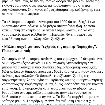
μήνυμα, για μένα, το πιο σημαντικό αφορά στο μέλλον. Μετά τις
εκλογές θα βγουν στην επιφάνεια προβλήματα του σήμερα
συγκαλύπτονται. Ο οικονομικός σχεδιασμός της κυβέρνησης έχει
στην ουσία του ανατραπεί.
Το κλείσιμο του προϋπολογισμού του 1999 θα αποδειχθεί ένα
δυσεπίλυτο σταυρόλεξο. Νέα μέτρα συζητούνται ήδη. Σε ποια
κατεύθυνση θα κινηθούν; Το αποτέλεσμα, λοιπόν, ειδικά στις
νομαρχιακές εκλογές Αθηνών – Πειραιώς, θα επηρεάσει την
κατεύθυνση των μετεκλογικών εξελίξεων.
• Μιλάτε συχνά για τους “εχθρούς της αιρετής Νομαρχίας”.
Ποιοι είναι αυτοί;
Στο παρόν στάδιο, κύριος αντίπαλος του νομαρχιακού θεσμού είναι
οι κυβερνητικές πολιτικές. Η Νομαρχιακή Αυτοδιοίκηση δεν
μπορεί να αναπτυχθεί υπό συνθήκες δημοσιονομικής ασφυξίας,
διότι πρέπει να δημιουργήσει νέες δομές που να απαντούν στις νέες
ανάγκες των πολιτών. Οι δυσκολίες αυξάνουν εξαιτίας της
συγκεντρωτικής λειτουργίας του κράτους και της υπουργοκεντρικής
νοοτροπίας της κυβέρνησης. Αυτά, όμως, δεν πρέπει να μας κάνουν
εντύπωση. Η διαμόρφωση και η ωρίμανση του αντιδιοικητικού
θεσμού και στο πρωτοβάθμιο επίπεδο ήταν μία βασανιστική
διαδικασία για μία ιστορία αγώνων. Το ίδιο θα συμβεί και με τον
δεύτερο βαθμό. Το πρόβλημα είναι ότι ενώ στη Γαλλία π.χ. οι