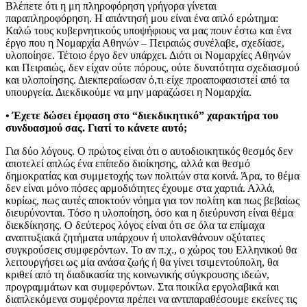
Βλέπετε ότι η μη πληροφόρηση γρήγορα γίνεται
παραπληροφόρηση. Η απάντησή μου είναι ένα απλό ερώτημα:
Καλώ τους κυβερνητικούς υποψήφιους να μας πουν έστω και ένα
έργο που η Νομαρχία Αθηνών – Πειραιώς συνέλαβε, σχεδίασε,
υλοποίησε. Τέτοιο έργο δεν υπάρχει. Διότι οι Νομαρχίες Αθηνών
και Πειραιώς, δεν είχαν ούτε πόρους, ούτε δυνατότητα σχεδιασμού
και υλοποίησης. Διεκπεραίωσαν ό,τι είχε προαποφασιστεί από τα
υπουργεία. Διεκδικούμε να μην μαραζώσει η Νομαρχία.
• Έχετε δώσει έμφαση στο “διεκδικητικό” χαρακτήρα του
συνδυασμού σας. Γιατί το κάνετε αυτό;
Για δύο λόγους. Ο πρώτος είναι ότι ο αυτοδιοικητικός θεσμός δεν
αποτελεί απλώς ένα επίπεδο διοίκησης, αλλά και θεσμό
δημοκρατίας και συμμετοχής των πολιτών στα κοινά. Άρα, το θέμα
δεν είναι μόνο πόσες αρμοδιότητες έχουμε στα χαρτιά. Αλλά,
κυρίως, πως αυτές αποκτούν νόημα για τον πολίτη και πως βεβαίως
διευρύνονται. Τόσο η υλοποίηση, όσο και η διεύρυνση είναι θέμα
διεκδίκησης. Ο δεύτερος λόγος είναι ότι σε όλα τα επίμαχα
αναπτυξιακά ζητήματα υπάρχουν ή υπολανθάνουν οξύτατες
συγκρούσεις συμφερόντων. Το αν π.χ., ο χώρος του Ελληνικού θα
λειτουργήσει ως μία ανάσα ζωής ή θα γίνει τσιμεντούπολη, θα
κριθεί από τη διαδικασία της κοινωνικής σύγκρουσης ιδεών,
προγραμμάτων και συμφερόντων. Στα ποικίλα εργολαβικά και
διαπλεκόμενα συμφέροντα πρέπει να αντιπαραθέσουμε εκείνες τις