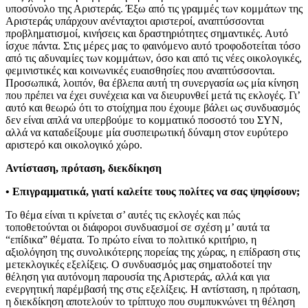
υποσύνολο της Αριστεράς. Έξω από τις γραμμές των κομμάτων της
Αριστεράς υπάρχουν ανένταχτοι αριστεροί, αναπτύσσονται
προβληματισμοί, κινήσεις και δραστηριότητες σημαντικές. Αυτό
ίσχυε πάντα. Στις μέρες μας το φαινόμενο αυτό τροφοδοτείται τόσο
από τις αδυναμίες των κομμάτων, όσο και από τις νέες οικολογικές,
φεμινιστικές και κοινωνικές ευαισθησίες που αναπτύσσονται.
Προσωπικά, λοιπόν, θα έβλεπα αυτή τη συνεργασία ως μία κίνηση
που πρέπει να έχει συνέχεια και να διευρυνθεί μετά τις εκλογές. Γι’
αυτό και θεωρώ ότι το στοίχημα που έχουμε βάλει ως συνδυασμός
δεν είναι απλά να υπερβούμε το κομματικό ποσοστό του ΣΥΝ,
αλλά να καταδείξουμε μία συσπειρωτική δύναμη στον ευρύτερο
αριστερό και οικολογικό χώρο.
Αντίσταση, πρόταση, διεκδίκηση
• Επιγραμματικά, γιατί καλείτε τους πολίτες να σας ψηφίσουν;
Το θέμα είναι τι κρίνεται σ’ αυτές τις εκλογές και πώς
τοποθετούνται οι διάφοροι συνδυασμοί σε σχέση μ’ αυτά τα
“επίδικα” θέματα. Το πρώτο είναι το πολιτικό κριτήριο, η
αξιολόγηση της συνολικότερης πορείας της χώρας, η επίδραση στις
μετεκλογικές εξελίξεις. Ο συνδυασμός μας σηματοδοτεί την
θέληση για αυτόνομη παρουσία της Αριστεράς, αλλά και για
ενεργητική παρέμβασή της στις εξελίξεις. Η αντίσταση, η πρόταση,
η διεκδίκηση αποτελούν το τρίπτυχο που συμπυκνώνει τη θέληση