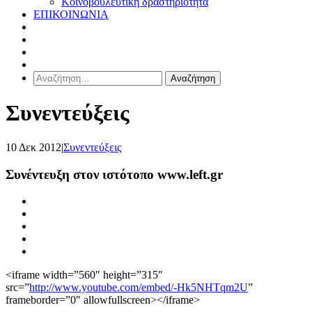
Κοινοβουλευτική δραστηριότητα
ΕΠΙΚΟΙΝΩΝΙΑ
Αναζήτηση
για:
Συνεντεύξεις
10 Δεκ 2012
|
Συνεντεύξεις
Συνέντευξη στον ιστότοπο www.left.gr
<iframe width=”560″ height=”315″
src=”
http://www.youtube.com/embed/-Hk5NHTqm2U
”
frameborder=”0″ allowfullscreen></iframe>