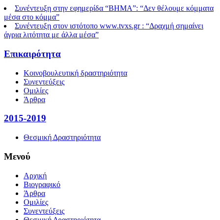
Συνέντευξη στην εφημερίδα “ΒΗΜΑ”: “Δεν θέλουμε κόμματα
μέσα στο κόμμα”
Συνέντευξη στον ιστότοπο www.tvxs.gr : “Δραχμή σημαίνει
άγρια λιτότητα με άλλα μέσα”
Επικαιρότητα
Κοινοβουλευτική δραστηριότητα
Συνεντεύξεις
Ομιλίες
Άρθρα
2015-2019
Θεσμική Δραστηριότητα
Μενού
Αρχική
Βιογραφικό
Άρθρα
Ομιλίες
Συνεντεύξεις
Θεσμική Δραστηριότητα