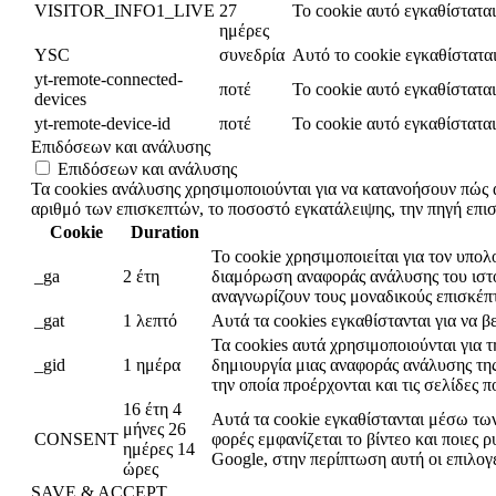
VISITOR_INFO1_LIVE
27
Το cookie αυτό εγκαθίστατα
ημέρες
YSC
συνεδρία
Αυτό το cookie εγκαθίστατα
yt-remote-connected-
ποτέ
Το cookie αυτό εγκαθίστατα
devices
yt-remote-device-id
ποτέ
Το cookie αυτό εγκαθίστατα
Επιδόσεων και ανάλυσης
Επιδόσεων και ανάλυσης
Τα cookies ανάλυσης χρησιμοποιούνται για να κατανοήσουν πώς 
αριθμό των επισκεπτών, το ποσοστό εγκατάλειψης, την πηγή επισ
Cookie
Duration
Το cookie χρησιμοποιείται για τον υπο
_ga
2 έτη
διαμόρωση αναφοράς ανάλυσης του ιστό
αναγνωρίζουν τους μοναδικούς επισκέπτ
_gat
1 λεπτό
Αυτά τα cookies εγκαθίστανται για να 
Τα cookies αυτά χρησιμοποιούνται για 
_gid
1 ημέρα
δημιουργία μιας αναφοράς ανάλυσης τη
την οποία προέρχονται και τις σελίδες 
16 έτη 4
Αυτά τα cookie εγκαθίστανται μέσω τω
μήνες 26
CONSENT
φορές εμφανίζεται το βίντεο και ποιες
ημέρες 14
Google, στην περίπτωση αυτή οι επιλογέ
ώρες
SAVE & ACCEPT