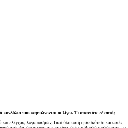
 κονδύλια που καρπώνονται οι λίγοι. Τι απαντάτε σ’ αυτό;
ύ και ελέγχου, λογαριασμών; Γιατί όλη αυτή η συσκότιση και αυτές
μονική στήριξη, όπως έχουμε προτείνει, ώστε η Βουλή τουλάχιστον να