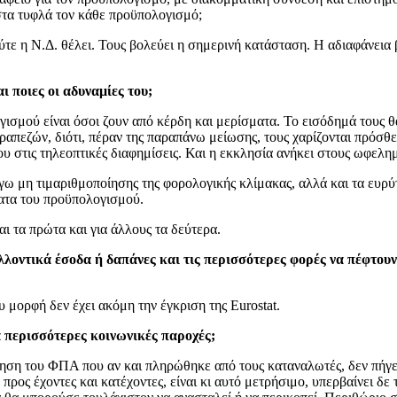
 στα τυφλά τον κάθε προϋπολογισμό;
τε η Ν.Δ. θέλει. Τους βολεύει η σημερινή κατάσταση. Η αδιαφάνεια 
ι ποιες οι αδυναμίες του;
γισμού είναι όσοι ζουν από κέρδη και μερίσματα. Το εισόδημά τους θ
τραπεζών, διότι, πέραν της παραπάνω μείωσης, τους χαρίζονται πρόσθε
στις τηλεοπτικές διαφημίσεις. Και η εκκλησία ανήκει στους ωφελημ
όγω μη τιμαριθμοποίησης της φορολογικής κλίμακας, αλλά και τα ευ
ματα του προϋπολογισμού.
ι τα πρώτα και για άλλους τα δεύτερα.
μελλοντικά έσοδα ή δαπάνες και τις περισσότερες φορές να πέφτο
 μορφή δεν έχει ακόμη την έγκριση της Eurostat.
α περισσότερες κοινωνικές παροχές;
ηση του ΦΠΑ που αν και πληρώθηκε από τους καταναλωτές, δεν πήγε 
ος έχοντες και κατέχοντες, είναι κι αυτό μετρήσιμο, υπερβαίνει δε τ