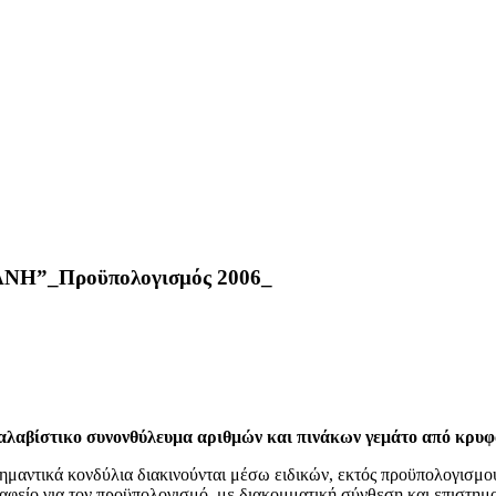
ΑΝΗ”_Προϋπολογισμός 2006_
ταλαβίστικο συνονθύλευμα αριθμών και πινάκων γεμάτο από κρυφά
ί σημαντικά κονδύλια διακινούνται μέσω ειδικών, εκτός προϋπολογισμο
 Γραφείο για τον προϋπολογισμό, με διακομματική σύνθεση και επιστη