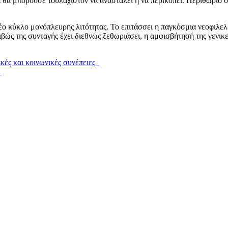
ία θα μπορούσε τουλάχιστον να ανασταλεί ή να περικοπεί. Περιθώριο 
 νέο κύκλο μονόπλευρης λιτότητας. Το επιτάσσει η παγκόσμια νεοφιλε
ιβώς της συνταγής έχει διεθνώς ξεθωριάσει, η αμφισβήτησή της γενικε
ές και κοινωνικές συνέπειες_
_