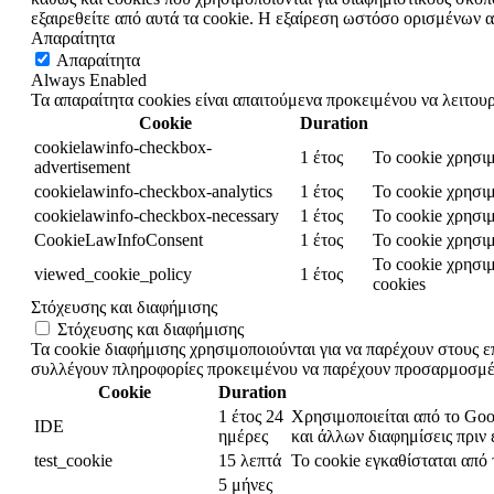
εξαιρεθείτε από αυτά τα cookie. Η εξαίρεση ωστόσο ορισμένων α
Απαραίτητα
Απαραίτητα
Always Enabled
Τα απαραίτητα cookies είναι απαιτούμενα προκειμένου να λειτου
Cookie
Duration
cookielawinfo-checkbox-
1 έτος
Το cookie χρησιμ
advertisement
cookielawinfo-checkbox-analytics
1 έτος
Το cookie χρησιμ
cookielawinfo-checkbox-necessary
1 έτος
Το cookie χρησιμ
CookieLawInfoConsent
1 έτος
Το cookie χρησιμ
Το cookie χρησιμ
viewed_cookie_policy
1 έτος
cookies
Στόχευσης και διαφήμισης
Στόχευσης και διαφήμισης
Τα cookie διαφήμισης χρησιμοποιούνται για να παρέχουν στους επ
συλλέγουν πληροφορίες προκειμένου να παρέχουν προσαρμοσμέν
Cookie
Duration
1 έτος 24
Χρησιμοποιείται από το Goo
IDE
ημέρες
και άλλων διαφημίσεις πριν 
test_cookie
15 λεπτά
Το cookie εγκαθίσταται από 
5 μήνες