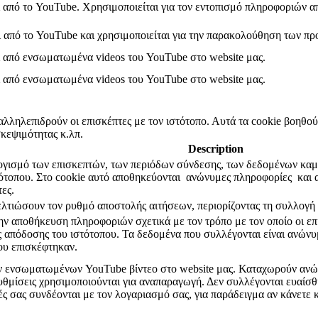
ι από το YouTube. Χρησιμοποιείται για τον εντοπισμό πληροφοριών α
ι από το YouTube και χρησιμοποιείται για την παρακολούθηση των π
ι από ενσωματωμένα videos του YouTube στο website μας.
ι από ενσωματωμένα videos του YouTube στο website μας.
αλληλεπιδρούν οι επισκέπτες με τον ιστότοπο. Αυτά τα cookie βοηθο
κεψιμότητας κ.λπ.
Description
λογισμό των επισκεπτών, των περιόδων σύνδεσης, των δεδομένων καμ
τοπου. Στο cookie αυτό αποθηκεύονται ανώνυμες πληροφορίες και α
ες.
βελτιώσουν τον ρυθμό αποστολής αιτήσεων, περιορίζοντας τη συλλογ
την αποθήκευση πληροφοριών σχετικά με τον τρόπο με τον οποίο οι ε
ς απόδοσης του ιστότοπου. Τα δεδομένα που συλλέγονται είναι ανώνυ
που επισκέφτηκαν.
ν ενσωματωμένων YouTube βίντεο στο website μας. Καταχωρούν ανώνυ
 ρυθμίσεις χρησιμοποιούνται για αναπαραγωγή. Δεν συλλέγονται ευαίσ
ς σας συνδέονται με τον λογαριασμό σας, για παράδειγμα αν κάνετε κ