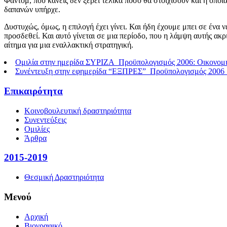
Φάντομ, που κανείς δεν ξέρει τελικά πόσο θα στοιχίσουν και η οπο
δαπανών υπήρχε.
Δυστυχώς, όμως, η επιλογή έχει γίνει. Και ήδη έχουμε μπει σε ένα
προσδεθεί. Και αυτό γίνεται σε μια περίοδο, που η λάμψη αυτής ακρ
αίτημα για μια εναλλακτική στρατηγική.
Ομιλία στην ημερίδα ΣΥΡΙΖΑ_Προϋπολογισμός 2006: Οικονομικ
Συνέντευξη στην εφημερίδα “ΕΞΠΡΕΣ”_Προϋπολογισμός 2006
Επικαιρότητα
Κοινοβουλευτική δραστηριότητα
Συνεντεύξεις
Ομιλίες
Άρθρα
2015-2019
Θεσμική Δραστηριότητα
Μενού
Αρχική
Βιογραφικό