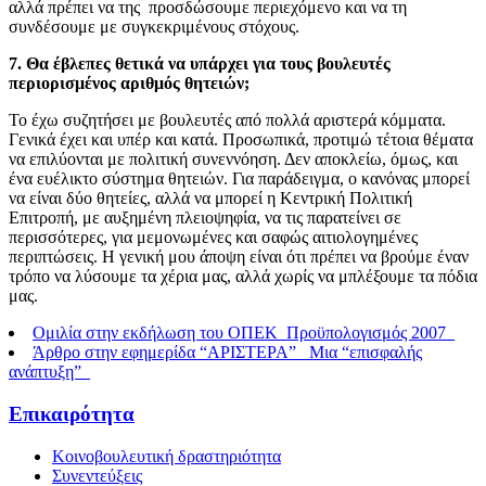
αλλά πρέπει να της προσδώσουμε περιεχόμενο και να τη
συνδέσουμε με συγκεκριμένους στόχους.
7. Θα έβλεπες θετικά να υπάρχει για τους βουλευτές
περιορισμένος αριθμός θητειών;
Το έχω συζητήσει με βουλευτές από πολλά αριστερά κόμματα.
Γενικά έχει και υπέρ και κατά. Προσωπικά, προτιμώ τέτοια θέματα
να επιλύονται με πολιτική συνεννόηση. Δεν αποκλείω, όμως, και
ένα ευέλικτο σύστημα θητειών. Για παράδειγμα, ο κανόνας μπορεί
να είναι δύο θητείες, αλλά να μπορεί η Κεντρική Πολιτική
Επιτροπή, με αυξημένη πλειοψηφία, να τις παρατείνει σε
περισσότερες, για μεμονωμένες και σαφώς αιτιολογημένες
περιπτώσεις. Η γενική μου άποψη είναι ότι πρέπει να βρούμε έναν
τρόπο να λύσουμε τα χέρια μας, αλλά χωρίς να μπλέξουμε τα πόδια
μας.
Ομιλία στην εκδήλωση του ΟΠΕΚ_Προϋπολογισμός 2007_
Άρθρο στην εφημερίδα “ΑΡΙΣΤΕΡΑ” _Μια “επισφαλής
ανάπτυξη”_
Επικαιρότητα
Κοινοβουλευτική δραστηριότητα
Συνεντεύξεις