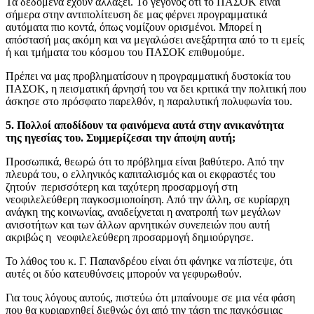
Τα δεδομένα έχουν αλλάξει. Το γεγονός ότι το ΠΑΣΟΚ είναι
σήμερα στην αντιπολίτευση δε μας φέρνει προγραμματικά
αυτόματα πιο κοντά, όπως νομίζουν ορισμένοι. Μπορεί η
απόστασή μας ακόμη και να μεγαλώσει ανεξάρτητα από το τι εμείς
ή και τμήματα του κόσμου του ΠΑΣΟΚ επιθυμούμε.
Πρέπει να μας προβληματίσουν η προγραμματική δυστοκία του
ΠΑΣΟΚ, η πεισματική άρνησή του να δει κριτικά την πολιτική που
άσκησε στο πρόσφατο παρελθόν, η παραλυτική πολυφωνία του.
5. Πολλοί αποδίδουν τα φαινόμενα αυτά στην ανικανότητα
της ηγεσίας του. Συμμερίζεσαι την άποψη αυτή;
Προσωπικά, θεωρώ ότι το πρόβλημα είναι βαθύτερο. Από την
πλευρά του, ο ελληνικός καπιταλισμός και οι εκφραστές του
ζητούν περισσότερη και ταχύτερη προσαρμογή στη
νεοφιλελεύθερη παγκοσμιοποίηση. Από την άλλη, σε κυρίαρχη
ανάγκη της κοινωνίας, αναδείχνεται η ανατροπή των μεγάλων
ανισοτήτων και των άλλων αρνητικών συνεπειών που αυτή
ακριβώς η νεοφιλελεύθερη προσαρμογή δημιούργησε.
Το λάθος του κ. Γ. Παπανδρέου είναι ότι φάνηκε να πίστεψε, ότι
αυτές οι δύο κατευθύνσεις μπορούν να γεφυρωθούν.
Για τους λόγους αυτούς, πιστεύω ότι μπαίνουμε σε μια νέα φάση
που θα κυριαρχηθεί διεθνώς όχι από την τάση της παγκόσμιας