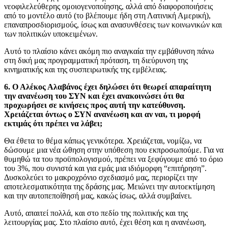
νεοφιλελεύθερης ομοιογενοποίησης, αλλά από διαφοροποιήσεις
από το μοντέλο αυτό (το βλέπουμε ήδη στη Λατινική Αμερική),
επαναπροσδιορισμούς, ίσως και ανασυνθέσεις των κοινωνικών και
των πολιτικών υποκειμένων.
Αυτό το πλαίσιο κάνει ακόμη πιο αναγκαία την εμβάθυνση πάνω
στη δική μας προγραμματική πρόταση, τη διεύρυνση της
κινηματικής και της συσπειρωτικής της εμβέλειας.
6. Ο Αλέκος Αλαβάνος έχει δηλώσει ότι θεωρεί απαραίτητη
την ανανέωση του ΣΥΝ και έχει ανακοινώσει ότι θα
προχωρήσει σε κινήσεις προς αυτή την κατεύθυνση.
Χρειάζεται όντως ο ΣΥΝ ανανέωση και αν ναι, τι μορφή
εκτιμάς ότι πρέπει να λάβει;
Θα έθετα το θέμα κάπως γενικότερα. Χρειάζεται, νομίζω, να
δώσουμε μια νέα ώθηση στην υπόθεση που εκπροσωπούμε. Για να
θυμηθώ τα του προϋπολογισμού, πρέπει να ξεφύγουμε από το όριο
του 3%, που συνιστά και για εμάς μια ιδιόμορφη “επιτήρηση”.
Δυσκολεύει το μακροχρόνιο σχεδιασμό μας, περιορίζει την
αποτελεσματικότητα της δράσης μας. Μειώνει την αυτοεκτίμηση
και την αυτοπεποίθησή μας, κακώς ίσως, αλλά συμβαίνει.
Αυτό, απαιτεί πολλά, και στο πεδίο της πολιτικής και της
λειτουργίας μας. Στο πλαίσιο αυτό, έχει θέση και η ανανέωση,