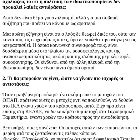
σχολιάζεις το ότι η πολιτική των ιδιωτικοποιήσεων δεν
προκαλεί λαϊκές αντιδράσεις;
Αυτό δεν είναι θέμα για σχολιασμό, αλλά για μια σοβαρή
συζήτηση που πρέπει να κάνουμε ως αριστερά.
Μια πρώτη εξήγηση είναι ότι ο λαός δε θεωρεί δικές του, ούτε καν
κοντά του, τις επιχειρήσεις αυτές, άρα δε νοιώθει την ανάγκη να τις
υπερασπισθεί. Η όποια κοινωνική συνεισφορά τους, είναι
δυσδιάκριτη μέσα στο πλαίσιο της ρουσφετολογίας και της
αναποτελεσματικότητας, ακόμη και της σκόπιμης μερικές φορές
συκοφάντησης. Οι κίνδυνοι, από την άλλη πλευρά, από την
ιδιωτικοποίηση, δεν είναι πάντα άμεσα ορατοί.
2. Τι θα μπορούσε να γίνει, ώστε να γίνουν πιο ισχυρές οι
αντιστάσεις;
Όταν η κυβέρνηση πούλησε ένα ακόμη πακέτο μετοχών του
ΟΠΑΠ, πρότεινα αυτές οι μετοχές αντί να πουληθούν, να δοθούν
στο ΙΚΑ έναντι χρεών του κράτους προς αυτό. Είχα προτείνει
επίσης στη ΚΕΔΚΕ, να διεκδικήσει συμμετοχή στο Ταχυδρομικό
Ταμιευτήριο, έναντι χρεών του κράτους προς την αυτοδιοίκηση.
Δεν υπήρξε όμως συνέχεια. Οι μετοχές αυτών των εταιρειών και τα
μερίσματά τους ζεσταίνουν τις τσέπες κάποιων
ιδιωτών. Εξακολουθώ, να πιστεύω ότι αν τα Ασφαλιστικά Ταμεία