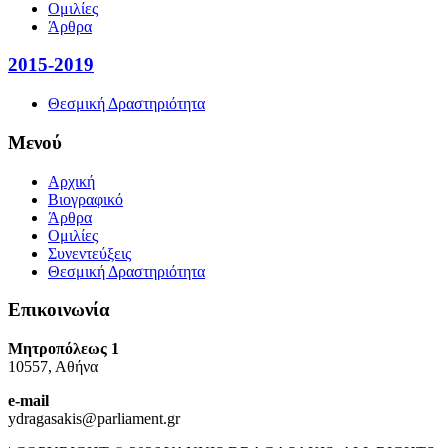
Ομιλίες
Άρθρα
2015-2019
Θεσμική Δραστηριότητα
Μενού
Αρχική
Βιογραφικό
Άρθρα
Ομιλίες
Συνεντεύξεις
Θεσμική Δραστηριότητα
Επικοινωνία
Μητροπόλεως 1
10557, Αθήνα
e-mail
ydragasakis@parliament.gr