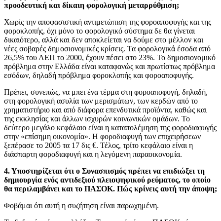
προοδευτική και δίκαιη φορολογική μεταρρύθμιση;
Χωρίς την αποφασιστική αντιμετώπιση της φοροαποφυγής και της
φοροκλοπής, όχι μόνο το φορολογικό σύστημα δε θα γίνεται
δικαιότερο, αλλά και δεν αποκλείεται να δούμε στο μέλλον και
νέες σοβαρές δημοσιονομικές κρίσεις. Τα φορολογικά έσοδα από
26,5% του ΑΕΠ το 2000, έχουν πέσει στο 23%. Το δημοσιονομικό
πρόβλημα στην Ελλάδα είναι καταφανώς και πρωτίστως πρόβλημα
εσόδων, δηλαδή πρόβλημα φοροκλοπής και φοροαποφυγής.
Πρέπει, συνεπώς, να μπει ένα τέρμα στη φοροαποφυγή, δηλαδή,
στη φορολογική ασυλία των μερισμάτων, των κερδών από το
χρηματιστήριο και από διάφορα επενδυτικά προϊόντα, καθώς και
της εκκλησίας και άλλων ισχυρών κοινωνικών ομάδων. Το
δεύτερο μεγάλο κεφάλαιο είναι η καταπολέμηση της φοροδιαφυγής
στην «επίσημη οικονομία». Η φοροδιαφυγή των επιχειρήσεων
ξεπέρασε το 2005 τα 17 δις €. Τέλος, τρίτο κεφάλαιο είναι η
διάσπαρτη φοροδιαφυγή και η λεγόμενη παραοικονομία.
4. Υποστηρίζεται ότι ο Συνασπισμός πρέπει να επιδιώξει τη
δημιουργία ενός αντιδεξιού πλειοψηφικού ρεύματος, το οποίο
θα περιλαμβάνει και το ΠΑΣΟΚ. Πώς κρίνεις αυτή την άποψη;
Φοβάμαι ότι αυτή η συζήτηση είναι παρωχημένη.