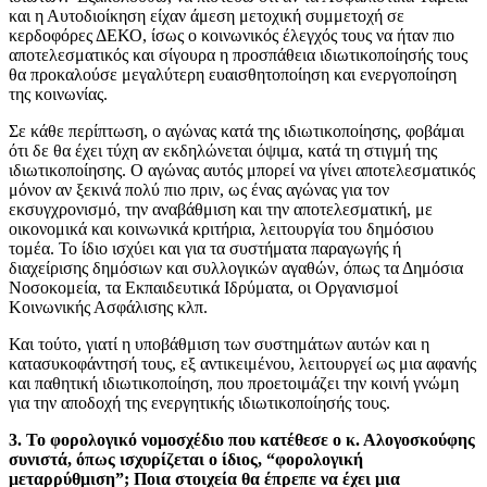
και η Αυτοδιοίκηση είχαν άμεση μετοχική συμμετοχή σε
κερδοφόρες ΔΕΚΟ, ίσως ο κοινωνικός έλεγχός τους να ήταν πιο
αποτελεσματικός και σίγουρα η προσπάθεια ιδιωτικοποίησής τους
θα προκαλούσε μεγαλύτερη ευαισθητοποίηση και ενεργοποίηση
της κοινωνίας.
Σε κάθε περίπτωση, ο αγώνας κατά της ιδιωτικοποίησης, φοβάμαι
ότι δε θα έχει τύχη αν εκδηλώνεται όψιμα, κατά τη στιγμή της
ιδιωτικοποίησης. Ο αγώνας αυτός μπορεί να γίνει αποτελεσματικός
μόνον αν ξεκινά πολύ πιο πριν, ως ένας αγώνας για τον
εκσυγχρονισμό, την αναβάθμιση και την αποτελεσματική, με
οικονομικά και κοινωνικά κριτήρια, λειτουργία του δημόσιου
τομέα. Το ίδιο ισχύει και για τα συστήματα παραγωγής ή
διαχείρισης δημόσιων και συλλογικών αγαθών, όπως τα Δημόσια
Νοσοκομεία, τα Εκπαιδευτικά Ιδρύματα, οι Οργανισμοί
Κοινωνικής Ασφάλισης κλπ.
Και τούτο, γιατί η υποβάθμιση των συστημάτων αυτών και η
κατασυκοφάντησή τους, εξ αντικειμένου, λειτουργεί ως μια αφανής
και παθητική ιδιωτικοποίηση, που προετοιμάζει την κοινή γνώμη
για την αποδοχή της ενεργητικής ιδιωτικοποίησής τους.
3. Το φορολογικό νομοσχέδιο που κατέθεσε ο κ. Αλογοσκούφης
συνιστά, όπως ισχυρίζεται ο ίδιος, “φορολογική
μεταρρύθμιση”; Ποια στοιχεία θα έπρεπε να έχει μια