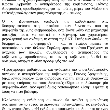
Κώστα Αρβανίτη ο αντιπρόεδρος της κυβέρνησης, Γιάννης
Δραγασάκης προσδιορίζοντας για τις πρώτες μέρες του Μαΐου την
επίτευξη τουλάχιστον μιας ενδιάμεσης συμφωνίας.
Ο κ. Δραγασάκης απέδωσε την καθυστέρηση στις
διαπραγματεύσεις στη μετατόπιση των δανειστών από τη
συμφωνία της 20ης Φεβρουαρίου, ενώ έκανε λόγο για μηχανισμό
ασφυξίας, ώστε να πιεστεί η κυβέρνηση, και χαρακτήρισε
μεροληπτική και σκόπιμη τη στάση της ΕΚΤ. Εκτός των δικών μας
διλημμάτων – υπογράμμισε – και οι εταίροι πρέπει να
αποφασίσουν εάν θέλουν Ευρώπη προτεκτοράτου.Προέχουν οι
ανάγκες των πολλών, συμπλήρωσε ο αντιπροέδρος της
κυβέρνησης, προσθέτοντας ότι αν η κυβέρνηση βρεθεί σε
αδιέξοδο, υπάρχει η λύση προσφυγής στο λαό.
«Προχωρούμε μαθαίνοντας και γινόμαστε πιο αποτελεσματικοί»,
συνέχισε ο αντιπρόεδρος της κυβέρνησης, Γιάννης Δραγασάκης,
δηλώνοντας παρόλα αυτά αισιόδοξος για την επίτευξη συμφωνίας
με τους εταίρους και τους δανειστές.«Σήμερα επιδιώκουμε μία
συμφωνία-λύση. Δεν αρκεί όμως “οποιαδήποτε λύση”. Πρέπει η
λύση να είναι βιώσιμη.
Κλείνοντας η ενδιάμεση συμφωνία θα ανοίξει η μακρόπνοη
συζήτηση για το χρέος, τα πρωτογενή πλεονάσματα, τις επενδύσεις
& την ανάπτυξη»… «Η ενδιάμεση συμφωνία οικοδομείται σε έναν