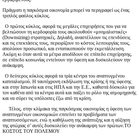
Πράγματι η παγκόσμια οικονομία μπορεί να περιγραφεί ως ένας
τριπλός φαύλος κύκλος.
Ο πρώτος κύκλος, αφορά τις μεγάλες επιχειρήσεις που για να
βελτιώσουν τη κερδοφορία τους ακολουθούν «μινιμαλιστικές»
(Downsizing) στρατηγικές. Δηλαδή, αναστέλλουν τις επενδύσεις
και τις επεκτάσεις τους, περιορίζουν το κόστος λειτουργίας τους,
απολύουν προσωπικό, και εντατικοποιούν την εκμετάλλευση.
Ακόμη κι όταν αυτά τα μέτρα αποδίδουν σε επίπεδο επιχείρησης,
σε επίπεδο κοινωνίας εντείνουν την ύφεση και δυσκολεύουν την
ανάκαμψη.
Ο δεύτερος κύκλος αφορά τα τρία κέντρα του αναπτυγμένου
καπιταλισμού. Η ταυτόχρονη εκδήλωση της κρίσης ή της ύφεσης
και στην Ιαπωνία και στις ΗΠΑ και την Ε.Ε., καθιστά δύσκολο για
τον καθένα από τα κέντρα αυτά και παίξει το ρόλο της ατμομηχανής
και να σύρει τις υπόλοιπες έξω από τη κρίση.
Τέλος, στην κλίμακα της παγκόσμιας οικονομίας η ύφεση των
αναπτυγμένων οικονομικών επιτείνει τα προβλήματα των
αναπτυσσόμενων, ενώ η καθήλωση της ανάπτυξης και η αύξηση
της φτώχιας σ’ αυτές δυσκολεύει την ανάκαμψη των πρώτων.ΤΟ
ΚΟΣΤΟΣ ΤΟΥ ΠΟΛΕΜΟΥ