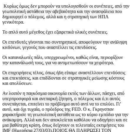
Κυρίως όμως δεν μπορούν να υπολογισθούν οι συνέπειες, από την
γεωπολιτική αστάθεια την αβεβαιότητα και την ανασφάλεια που
δημιουργεί ο πόλεμος, αλλά και η στρατηγική των ΗΠΑ
γενικότερα.
Το απλό αυτό μέγεθος έχει εξαιρετικά υλικές συνέπειες.
Οι επενδυτές γίνονται πιο συντηρητικοί, αποφεύγουν την ανάληψη
κινδύνων, γεγονός που αναστέλλει τις επενδύσεις.
Οι καταναλωτές πάλι, υπερχρεωμένοι, καθώς είναι, περιορίζουν
την κατανάλωσή τους, για να αντιμετωπίσουν τα χειρότερα.
Οι επιχειρήσεις τέλος, όπως ήδη είπαμε αναστέλλουν επενδύσεις
και επεκτάσεις, και επιδίδονται σε στρατηγικές μείωσης κόστους
και απολύσεων.
Αν λοιπόν η παγκόσμια οικονομία εκτός των άλλων, πάσχει, από
υπερπροσφορά και ανεπαρκή ζήτηση, ο πόλεμος και ό,τι αυτός
συνεπάγεται, επιτείνει το πρόβλημα αυτό αντί να το επιλύει. Γι’
αυτό, και όχι τυχαία, ο πρόεδρος της FED. Ο κ. Γκρηνσπαν
χαρακτήρισε τη γεωπολιτική αστάθεια ως το κύριο εμπόδιο για την
ανάκαμψη. Αλλά και δεν αποκλείεται καθόλου να οδηγήσει και σε
μια βαθύτερη κρίση, όπως δείχνουν οι τελευταίες εκτιμήσεις του
IMF (Ημερήσια 27/03/03).ΠΟΙΟΣ ΘΑ ΠΛΗΡΩΣΕΙ ΤΟΝ