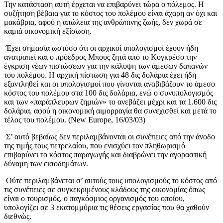
Την κατάσταση αυτή έρχεται να επιβαρύνει τώρα ο πόλεμος. Η
συζήτηση βέβαια για το κόστος του πολέμου είναι άχαρη αν όχι και
μακάβρια, αφού η απώλεια της ανθρώπινης ζωής, δεν χωρά σε
καμιά οικονομική εξίσωση.
Έχει σημασία ωστόσο ότι οι αρχικοί υπολογισμοί έχουν ήδη
ανατραπεί και ο πρόεδρος Μπους ζητά από το Κογκρέσο την
έγκριση νέων πιστώσεων για την κάλυψη των άμεσων δαπανών
του πολέμου. Η αρχική πίστωση για 48 δις δολάρια έχει ήδη
εξαντληθεί και οι υπολογισμοί που γίνονται αναβιβάζουν το άμεσο
κόστος του πολέμου στα 100 δις δολάρια, ενώ ο συνυπολογισμός
και των «παράπλευρων ζημιών» το ανεβάζει μέχρι και τα 1.600 δις
δολάρια, αφού η οικονομική αιμορραγία θα συνεχισθεί και μετά το
τέλος του πολέμου. (New Europe, 16/03/03)
Σ’ αυτό βεβαίως δεν περιλαμβάνονται οι συνέπειες από την άνοδο
της τιμής τους πετρελαίου, που ενισχύει τον πληθωρισμό
επιβαρύνει το κόστος παραγωγής και διαβρώνει την αγοραστική
δύναμη των εισοδημάτων.
Ούτε περιλαμβάνεται σ’ αυτούς τους υπολογισμούς το κόστος από
τις συνέπειες σε συγκεκριμένους κλάδους της οικονομίας όπως
είναι ο τουρισμός, ο παγκόσμιος οργανισμός του οποίου,
υπολογίζει σε 3 εκατομμύρια τις θέσεις εργασίας που θα χαθούν
διεθνώς.