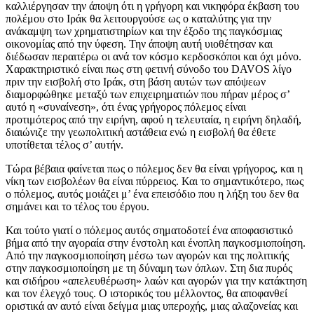
καλλιέργησαν την άποψη ότι η γρήγορη και νικηφόρα έκβαση του
πολέμου στο Ιράκ θα λειτουργούσε ως ο καταλύτης για την
ανάκαμψη των χρηματιστηρίων και την έξοδο της παγκόσμιας
οικονομίας από την ύφεση. Την άποψη αυτή υιοθέτησαν και
διέδωσαν περαιτέρω οι ανά τον κόσμο κερδοσκόποι και όχι μόνο.
Χαρακτηριστικό είναι πως στη φετινή σύνοδο του DAVOS λίγο
πριν την εισβολή στο Ιράκ, στη βάση αυτών των απόψεων
διαμορφώθηκε μεταξύ των επιχειρηματιών που πήραν μέρος σ’
αυτό η «συναίνεση», ότι ένας γρήγορος πόλεμος είναι
προτιμότερος από την ειρήνη, αφού η τελευταία, η ειρήνη δηλαδή,
διαιώνιζε την γεωπολιτική αστάθεια ενώ η εισβολή θα έθετε
υποτίθεται τέλος σ’ αυτήν.
Τώρα βέβαια φαίνεται πως ο πόλεμος δεν θα είναι γρήγορος, και η
νίκη των εισβολέων θα είναι πύρρειος. Και το σημαντικότερο, πως
ο πόλεμος, αυτός μοιάζει μ’ ένα επεισόδιο που η λήξη του δεν θα
σημάνει και το τέλος του έργου.
Και τούτο γιατί ο πόλεμος αυτός σηματοδοτεί ένα αποφασιστικό
βήμα από την αγοραία στην ένστολη και ένοπλη παγκοσμιοποίηση.
Από την παγκοσμιοποίηση μέσω των αγορών και της πολιτικής
στην παγκοσμιοποίηση με τη δύναμη των όπλων. Στη δια πυρός
και σιδήρου «απελευθέρωση» λαών και αγορών για την κατάκτηση
και τον έλεγχό τους. Ο ιστορικός του μέλλοντος, θα αποφανθεί
οριστικά αν αυτό είναι δείγμα μιας υπεροχής, μιας αλαζονείας και