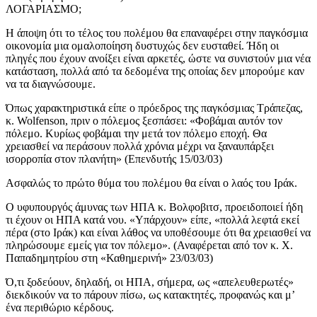
ΛΟΓΑΡΙΑΣΜΟ;
Η άποψη ότι το τέλος του πολέμου θα επαναφέρει στην παγκόσμια
οικονομία μια ομαλοποίηση δυστυχώς δεν ευσταθεί. Ήδη οι
πληγές που έχουν ανοίξει είναι αρκετές, ώστε να συνιστούν μια νέα
κατάσταση, πολλά από τα δεδομένα της οποίας δεν μπορούμε καν
να τα διαγνώσουμε.
Όπως χαρακτηριστικά είπε ο πρόεδρος της παγκόσμιας Τράπεζας,
κ. Wolfenson, πριν ο πόλεμος ξεσπάσει: «Φοβάμαι αυτόν τον
πόλεμο. Κυρίως φοβάμαι την μετά τον πόλεμο εποχή. Θα
χρειασθεί να περάσουν πολλά χρόνια μέχρι να ξαναυπάρξει
ισορροπία στον πλανήτη» (Επενδυτής 15/03/03)
Ασφαλώς το πρώτο θύμα του πολέμου θα είναι ο λαός του Ιράκ.
Ο υφυπουργός άμυνας των ΗΠΑ κ. Βολφοβιτσ, προειδοποιεί ήδη
τι έχουν οι ΗΠΑ κατά νου. «Υπάρχουν» είπε, «πολλά λεφτά εκεί
πέρα (στο Ιράκ) και είναι λάθος να υποθέσουμε ότι θα χρειασθεί να
πληρώσουμε εμείς για τον πόλεμο». (Αναφέρεται από τον κ. Χ.
Παπαδημητρίου στη «Καθημερινή» 23/03/03)
Ό,τι ξοδεύουν, δηλαδή, οι ΗΠΑ, σήμερα, ως «απελευθερωτές»
διεκδικούν να το πάρουν πίσω, ως κατακτητές, προφανώς και μ’
ένα περιθώριο κέρδους.