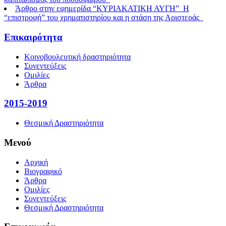
Άρθρο στην εφημερίδα “ΚΥΡΙΑΚΑΤΙΚΗ ΑΥΓΗ”_Η
“επιστροφή” του χρηματιστηρίου και η στάση της Αριστεράς_
Επικαιρότητα
Κοινοβουλευτική δραστηριότητα
Συνεντεύξεις
Ομιλίες
Άρθρα
2015-2019
Θεσμική Δραστηριότητα
Μενού
Αρχική
Βιογραφικό
Άρθρα
Ομιλίες
Συνεντεύξεις
Θεσμική Δραστηριότητα