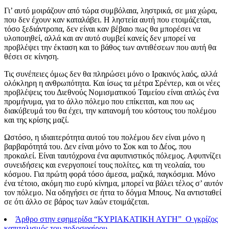
Γι’ αυτό μοιράζουν από τώρα συμβόλαια, ληστρικά, σε μια χώρα,
που δεν έχουν καν καταλάβει. Η ληστεία αυτή που ετοιμάζεται,
τόσο ξεδιάντροπα, δεν είναι καν βέβαιο πως θα μπορέσει να
υλοποιηθεί, αλλά και αν αυτό συμβεί κανείς δεν μπορεί να
προβλέψει την έκταση και το βάθος των αντιθέσεων που αυτή θα
θέσει σε κίνηση.
Τις συνέπειες όμως δεν θα πληρώσει μόνο ο Ιρακινός λαός, αλλά
ολόκληρη η ανθρωπότητα. Και ίσως τα μέτρα Σρέντερ, και οι νέες
προβλέψεις του Διεθνούς Νομισματικού Ταμείου είναι απλώς ένα
προμήνυμα, για το άλλο πόλεμο που επίκειται, και που ως
διακύβευμά του θα έχει, την κατανομή του κόστους του πολέμου
και της κρίσης μαζί.
Ωστόσο, η ιδιαιτερότητα αυτού του πολέμου δεν είναι μόνο η
βαρβαρότητά του. Δεν είναι μόνο το Σοκ και το Δέος, που
προκαλεί. Είναι ταυτόχρονα ένα αφυπνιστικός πόλεμος. Αφυπνίζει
συνειδήσεις και ενεργοποιεί τους πολίτες, και τη νεολαία, του
κόσμου. Για πρώτη φορά τόσο άμεσα, μαζικά, παγκόσμια. Μόνο
ένα τέτοιο, ακόμη πιο ευρύ κίνημα, μπορεί να βάλει τέλος σ’ αυτόν
τον πόλεμο. Να οδηγήσει σε ήττα το δόγμα Μπους. Να αντισταθεί
σε ότι άλλο σε βάρος των λαών ετοιμάζεται.
Άρθρο στην εφημερίδα “ΚΥΡΙΑΚΑΤΙΚΗ ΑΥΓΗ”_Ο γκρίζος
καπιταλισμός του ποδοσφαίρου_