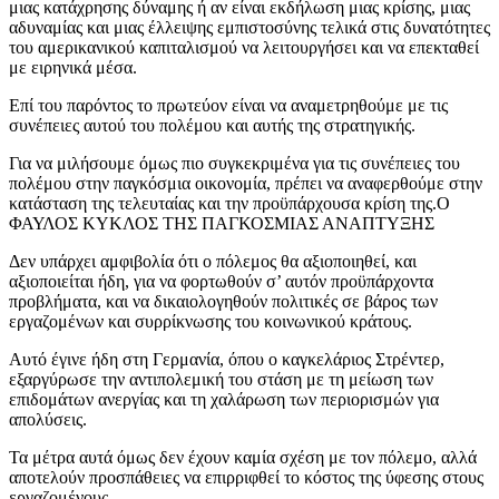
μιας κατάχρησης δύναμης ή αν είναι εκδήλωση μιας κρίσης, μιας
αδυναμίας και μιας έλλειψης εμπιστοσύνης τελικά στις δυνατότητες
του αμερικανικού καπιταλισμού να λειτουργήσει και να επεκταθεί
με ειρηνικά μέσα.
Επί του παρόντος το πρωτεύον είναι να αναμετρηθούμε με τις
συνέπειες αυτού του πολέμου και αυτής της στρατηγικής.
Για να μιλήσουμε όμως πιο συγκεκριμένα για τις συνέπειες του
πολέμου στην παγκόσμια οικονομία, πρέπει να αναφερθούμε στην
κατάσταση της τελευταίας και την προϋπάρχουσα κρίση της.Ο
ΦΑΥΛΟΣ ΚΥΚΛΟΣ ΤΗΣ ΠΑΓΚΟΣΜΙΑΣ ΑΝΑΠΤΥΞΗΣ
Δεν υπάρχει αμφιβολία ότι ο πόλεμος θα αξιοποιηθεί, και
αξιοποιείται ήδη, για να φορτωθούν σ’ αυτόν προϋπάρχοντα
προβλήματα, και να δικαιολογηθούν πολιτικές σε βάρος των
εργαζομένων και συρρίκνωσης του κοινωνικού κράτους.
Αυτό έγινε ήδη στη Γερμανία, όπου ο καγκελάριος Στρέντερ,
εξαργύρωσε την αντιπολεμική του στάση με τη μείωση των
επιδομάτων ανεργίας και τη χαλάρωση των περιορισμών για
απολύσεις.
Τα μέτρα αυτά όμως δεν έχουν καμία σχέση με τον πόλεμο, αλλά
αποτελούν προσπάθειες να επιρριφθεί το κόστος της ύφεσης στους
εργαζομένους.