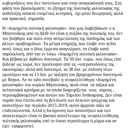
κυβερνήσεις που δεν πιστεύουν καν στην αναγκαιότητά τους. Στη
φάση που βρισκόμαστε, το ζήτημα της πολιτικής φιλοσοφίας της
ανάπτυξης αποκτά επομένως κεντρική, όχι μόνο θεωρητική, αλλά
και πρακτική σημασία.
Η «δομημένη πολιτική φιλοσοφία», που μας διαβεβαίωσε ο κ.
Μητσοτάκης από τη ΔΕΘ ότι είναι η πυξίδα της πολιτικής του, δεν
τον βοήθησε και πολύ στην αντιμετώπιση της πανδημίας και των
άλλων προβλημάτων. Τα μέτρα στήριξης που έλαβε στο πεδίο
αυτό, όπως και ο ίδιος έμμεσα αναγνώρισε, τα έλαβε κατά
παρέκκλιση, από την εν λόγω «δομημένη πολιτική φιλοσοφία».
Και βέβαια με άφθονο δανεισμό. Τα 50 δισ. ευρώ, που όπως είπε
ξόδεψε ως τώρα, δεν προέκυψαν από τις «υπεραποδόσεις της
οικονομίας» αλλά από δανεισμό, τα 38 δισ. με έκδοση νέων
ομολόγων και τα 13 δισ. με αύξηση του βραχυχρόνιου δανεισμού
με Repos. Αν σε κάτι συνέβαλε η νεοφιλελεύθερη «δομημένη
φιλοσοφία» του κυρίου Μητσοτάκη, αυτά είναι τα ταξικά και
πελατειακά κριτήρια με τα οποία διαχειρίζεται τους πόρους ,
περιλαμβανομένων και αυτών του Ταμείου Ανάκαμψης. Δεν είναι
τυχαίο που έπειτα από τη βελτίωση των δεικτών φτώχειας και
ανισοτήτων την περίοδο 2015-2019, αυτοί άρχισαν πάλι να
επιδεινώνονται. Αλλά η διεύρυνση των ανισοτήτων και των
αποκλεισμών είναι το βασικό αποτέλεσμα της νεοφιλελεύθερης
πολιτικής φιλοσοφίας υπό το όποιο περιτύλιγμα ή μίγμα και αν
έχει εφαρμοστεί.