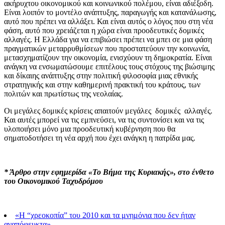
ακήρυχτου οικονομικού και κοινωνικού πολέμου, είναι αδιέξοδη.
Είναι λοιπόν το μοντέλο ανάπτυξης, παραγωγής και κατανάλωσης,
αυτό που πρέπει να αλλάξει. Και είναι αυτός ο λόγος που στη νέα
φάση, αυτό που χρειάζεται η χώρα είναι προοδευτικές δομικές
αλλαγές. Η Ελλάδα για να επιβιώσει πρέπει να μπει σε μια φάση
πραγματικών μεταρρυθμίσεων που προστατεύουν την κοινωνία,
μετασχηματίζουν την οικονομία, ενισχύουν τη δημοκρατία. Είναι
ανάγκη να ενσωματώσουμε επιτέλους τους στόχους της βιώσιμης
και δίκαιης ανάπτυξης στην πολιτική φιλοσοφία μιας εθνικής
στρατηγικής και στην καθημερινή πρακτική του κράτους, των
πολιτών και πρωτίστως της νεολαίας.
Οι μεγάλες δομικές κρίσεις απαιτούν μεγάλες δομικές αλλαγές.
Και αυτές μπορεί να τις εμπνεύσει, να τις συντονίσει και να τις
υλοποιήσει μόνο μια προοδευτική κυβέρνηση που θα
σηματοδοτήσει τη νέα αρχή που έχει ανάγκη η πατρίδα μας.
* Άρθρο στην εφημερίδα «Το Βήμα της Κυριακής», στο ένθετο
του Οικονομικού Ταχυδρόμου
«Η “χρεοκοπία” του 2010 και τα μνημόνια που δεν ήταν
αναπόφευκτα»