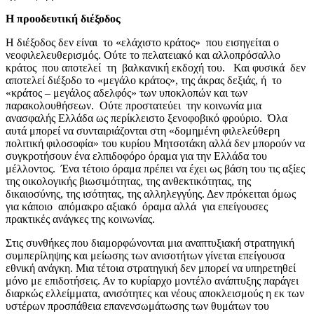
Η προοδευτική διέξοδος
Η διέξοδος δεν είναι το «ελάχιστο κράτος» που εισηγείται ο
νεοφιλελευθερισμός. Ούτε το πελατειακό και αλλοπρόσαλλο
κράτος που αποτελεί τη βαλκανική εκδοχή του. Και φυσικά δεν
αποτελεί διέξοδο το «μεγάλο κράτος», της άκρας δεξιάς, ή το
«κράτος – μεγάλος αδελφός» των υποκλοπών και των
παρακολουθήσεων. Ούτε προστατεύει την κοινωνία μια
ανασφαλής Ελλάδα ως περίκλειστο ξενοφοβικό φρούριο. Όλα
αυτά μπορεί να συνταιριάζονται στη «δομημένη φιλελεύθερη
πολιτική φιλοσοφία» του κυρίου Μητσοτάκη αλλά δεν μπορούν να
συγκροτήσουν ένα ελπιδοφόρο όραμα για την Ελλάδα του
μέλλοντος. Ένα τέτοιο όραμα πρέπει να έχει ως βάση του τις αξίες
της οικολογικής βιωσιμότητας, της ανθεκτικότητας, της
δικαιοσύνης, της ισότητας, της αλληλεγγύης. Δεν πρόκειται όμως
για κάποιο απόμακρο αξιακό όραμα αλλά για επείγουσες
πρακτικές ανάγκες της κοινωνίας.
Στις συνθήκες που διαμορφώνονται μια αναπτυξιακή στρατηγική
συμπερίληψης και μείωσης των ανισοτήτων γίνεται επείγουσα
εθνική ανάγκη. Μια τέτοια στρατηγική δεν μπορεί να υπηρετηθεί
μόνο με επιδοτήσεις. Αν το κυρίαρχο μοντέλο ανάπτυξης παράγει
διαρκώς ελλείμματα, ανισότητες και νέους αποκλεισμούς η εκ των
υστέρων προσπάθεια επανενσωμάτωσης των θυμάτων του