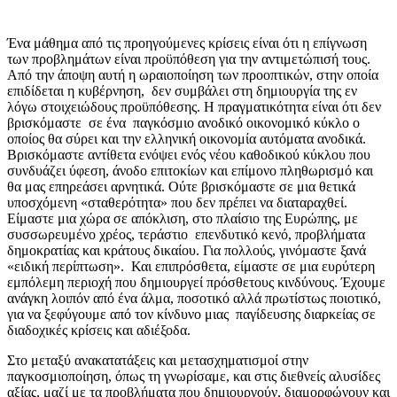
Ένα μάθημα από τις προηγούμενες κρίσεις είναι ότι η επίγνωση
των προβλημάτων είναι προϋπόθεση για την αντιμετώπισή τους.
Από την άποψη αυτή η ωραιοποίηση των προοπτικών, στην οποία
επιδίδεται η κυβέρνηση, δεν συμβάλει στη δημιουργία της εν
λόγω στοιχειώδους προϋπόθεσης. Η πραγματικότητα είναι ότι δεν
βρισκόμαστε σε ένα παγκόσμιο ανοδικό οικονομικό κύκλο ο
οποίος θα σύρει και την ελληνική οικονομία αυτόματα ανοδικά.
Βρισκόμαστε αντίθετα ενόψει ενός νέου καθοδικού κύκλου που
συνδυάζει ύφεση, άνοδο επιτοκίων και επίμονο πληθωρισμό και
θα μας επηρεάσει αρνητικά. Ούτε βρισκόμαστε σε μια θετικά
υποσχόμενη «σταθερότητα» που δεν πρέπει να διαταραχθεί.
Είμαστε μια χώρα σε απόκλιση, στο πλαίσιο της Ευρώπης, με
συσσωρευμένο χρέος, τεράστιο επενδυτικό κενό, προβλήματα
δημοκρατίας και κράτους δικαίου. Για πολλούς, γινόμαστε ξανά
«ειδική περίπτωση». Και επιπρόσθετα, είμαστε σε μια ευρύτερη
εμπόλεμη περιοχή που δημιουργεί πρόσθετους κινδύνους. Έχουμε
ανάγκη λοιπόν από ένα άλμα, ποσοτικό αλλά πρωτίστως ποιοτικό,
για να ξεφύγουμε από τον κίνδυνο μιας παγίδευσης διαρκείας σε
διαδοχικές κρίσεις και αδιέξοδα.
Στο μεταξύ ανακατατάξεις και μετασχηματισμοί στην
παγκοσμιοποίηση, όπως τη γνωρίσαμε, και στις διεθνείς αλυσίδες
αξίας, μαζί με τα προβλήματα που δημιουργούν, διαμορφώνουν και