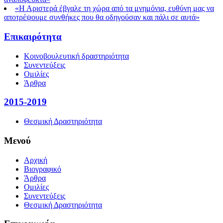
«Η Αριστερά έβγαλε τη χώρα από τα μνημόνια, ευθύνη μας να
αποτρέψουμε συνθήκες που θα οδηγούσαν και πάλι σε αυτά»
Επικαιρότητα
Κοινοβουλευτική δραστηριότητα
Συνεντεύξεις
Ομιλίες
Άρθρα
2015-2019
Θεσμική Δραστηριότητα
Μενού
Αρχική
Βιογραφικό
Άρθρα
Ομιλίες
Συνεντεύξεις
Θεσμική Δραστηριότητα