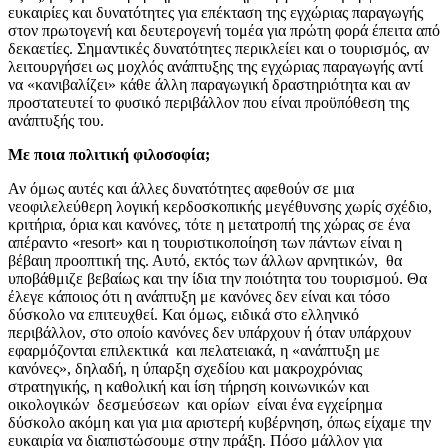
ευκαιρίες και δυνατότητες για επέκταση της εγχώριας παραγωγής
στον πρωτογενή και δευτερογενή τομέα για πρώτη φορά έπειτα από
δεκαετίες. Σημαντικές δυνατότητες περικλείει και ο τουρισμός, αν
λειτουργήσει ως μοχλός ανάπτυξης της εγχώριας παραγωγής αντί
να «κανιβαλίζει» κάθε άλλη παραγωγική δραστηριότητα και αν
προστατευτεί το φυσικό περιβάλλον που είναι προϋπόθεση της
ανάπτυξής του.
Με ποια πολιτική φιλοσοφία;
Αν όμως αυτές και άλλες δυνατότητες αφεθούν σε μια
νεοφιλελεύθερη λογική κερδοσκοπικής μεγέθυνσης χωρίς σχέδιο,
κριτήρια, όρια και κανόνες, τότε η μετατροπή της χώρας σε ένα
απέραντο «resort» και η τουριστικοποίηση των πάντων είναι η
βέβαιη προοπτική της. Αυτό, εκτός των άλλων αρνητικών, θα
υποβάθμιζε βεβαίως και την ίδια την ποιότητα του τουρισμού. Θα
έλεγε κάποιος ότι η ανάπτυξη με κανόνες δεν είναι και τόσο
δύσκολο να επιτευχθεί. Και όμως, ειδικά στο ελληνικό
περιβάλλον, στο οποίο κανόνες δεν υπάρχουν ή όταν υπάρχουν
εφαρμόζονται επιλεκτικά και πελατειακά, η «ανάπτυξη με
κανόνες», δηλαδή, η ύπαρξη σχεδίου και μακροχρόνιας
στρατηγικής, η καθολική και ίση τήρηση κοινωνικών και
οικολογικών δεσμεύσεων και ορίων είναι ένα εγχείρημα
δύσκολο ακόμη και για μια αριστερή κυβέρνηση, όπως είχαμε την
ευκαιρία να διαπιστώσουμε στην πράξη. Πόσο μάλλον για