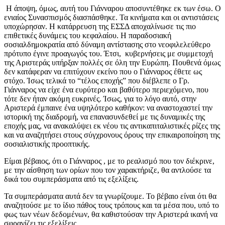
Η άποψη, όμως, αυτή του Γιάνναρου αποσυντέθηκε εκ των έσω. Ο
ενιαίος Συνασπισμός διασπάσθηκε. Τα κινήματα και οι αντιστάσεις
υποχώρησαν. Η κατάρρευση της ΕΣΣΔ αποχαλίνωσε τις πιο
επιθετικές δυνάμεις του κεφαλαίου. Η παραδοσιακή
σοσιαλδημοκρατία από δύναμη αντίστασης στο νεοφιλελεύθερο
πρότυπο έγινε προαγωγός του. Έτσι, κυβερνήσεις με συμμετοχή
της Αριστεράς υπήρξαν πολλές σε όλη την Ευρώπη. Πουθενά όμως
δεν κατάφεραν να επιτύχουν εκείνο που ο Γιάνναρος έθετε ως
στόχο. Ίσως τελικά το “τέλος εποχής” που διέβλεπε ο Γρ.
Γιάνναρος να είχε ένα ευρύτερο και βαθύτερο περιεχόμενο, που
τότε δεν ήταν ακόμη ευκρινές. Ίσως, για το λόγο αυτό, στην
Αριστερά έμπαινε ένα υψηλότερο καθήκον: να αναστοχαστεί την
ιστορική της διαδρομή, να επανασυνδεθεί με τις δυναμικές της
εποχής μας, να ανακαλύψει εκ νέου τις αντικαπιταλιστικές ρίζες της
και να αναζητήσει στους σύγχρονους όρους την επικαιροποίηση της
σοσιαλιστικής προοπτικής.
Είμαι βέβαιος, ότι ο Γιάνναρος , με το ρεαλισμό που τον διέκρινε,
με την αίσθηση των ορίων που τον χαρακτήριζε, θα αντλούσε τα
δικά του συμπεράσματα από τις εξελίξεις.
Τα συμπεράσματα αυτά δεν τα γνωρίζουμε. Το βέβαιο είναι ότι θα
αναζητούσε με το ίδιο πάθος τους τρόπους και τα μέσα που, υπό το
φως των νέων δεδομένων, θα καθιστούσαν την Αριστερά ικανή να
σφραγίζει τις εξελίξεις.