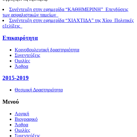
Συνέντευξη στην εφημερίδα “ΚΑΘΗΜΕΡΙΝΗ”_Επενδύσεις
των ασφαλιστικών ταμείων_
Συνέντευξη στην εφημερίδα “ΧΙΑΧΤΙΔΑ” της Χίου_Πολιτικές
εξελίξεις_
Επικαιρότητα
Κοινοβουλευτική δραστηριότητα
Συνεντεύξεις
Ομιλίες
Άρθρα
2015-2019
Θεσμική Δραστηριότητα
Μενού
Αρχική
Βιογραφικό
Άρθρα
Ομιλίες
Συνεντεύξεις