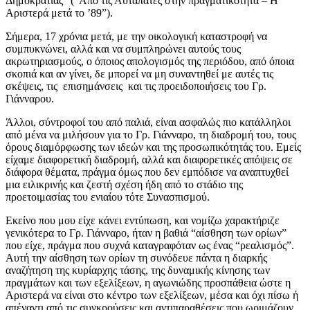
Δημοκρατίας” (“Από τις Αυταπάτες στην πραγματικότητα – Η
Αριστερά μετά το ’89”).
Σήμερα, 17 χρόνια μετά, με την οικολογική καταστροφή να
συμπυκνώνει, αλλά και να συμπληρώνει αυτούς τους
ακρωτηριασμούς, ο όποιος απολογισμός της περιόδου, από όποια
σκοπιά και αν γίνει, δε μπορεί να μη συναντηθεί με αυτές τις
σκέψεις, τις επισημάνσεις και τις προειδοποιήσεις του Γρ.
Γιάνναρου.
Άλλοι, σύντροφοί του από παλιά, είναι ασφαλώς πιο κατάλληλοι
από μένα να μιλήσουν για το Γρ. Γιάνναρο, τη διαδρομή του, τους
όρους διαμόρφωσης των ιδεών και της προσωπικότητάς του. Εμείς
είχαμε διαφορετική διαδρομή, αλλά και διαφορετικές απόψεις σε
διάφορα θέματα, πράγμα όμως που δεν εμπόδισε να αναπτυχθεί
μια ειλικρινής και ζεστή σχέση ήδη από το στάδιο της
προετοιμασίας του ενιαίου τότε Συνασπισμού.
Εκείνο που μου είχε κάνει εντύπωση, και νομίζω χαρακτήριζε
γενικότερα το Γρ. Γιάνναρο, ήταν η βαθιά “αίσθηση των ορίων”
που είχε, πράγμα που συχνά καταγραφόταν ως ένας “ρεαλισμός”.
Αυτή την αίσθηση των ορίων τη συνόδευε πάντα η διαρκής
αναζήτηση της κυρίαρχης τάσης, της δυναμικής κίνησης των
πραγμάτων και των εξελίξεων, η αγωνιώδης προσπάθεια ώστε η
Αριστερά να είναι στο κέντρο των εξελίξεων, μέσα και όχι πίσω ή
απέναντι από τις συγκρούσεις και αντιπαραθέσεις που ωριμάζουν