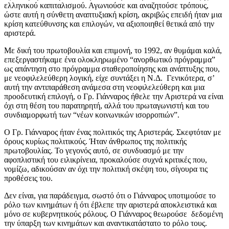
ελληνικού καπιταλισμού. Αγωνιούσε και αναζητούσε τρόπους,
ώστε αυτή η σύνθετη αναπτυξιακή κρίση, ακριβώς επειδή ήταν μια
κρίση κατεύθυνσης και επιλογών, να αξιοποιηθεί θετικά από την
αριστερά.
Με δική του πρωτοβουλία και επιμονή, το 1992, αν θυμάμαι καλά,
επεξεργαστήκαμε ένα ολοκληρωμένο “ανορθωτικό πρόγραμμα”
ως απάντηση στο πρόγραμμα σταθεροποίησης και ανάπτυξης που,
με νεοφιλελεύθερη λογική, είχε συντάξει η Ν.Δ. Γενικότερα, σ’
αυτή την αντιπαράθεση ανάμεσα στη νεοφιλελεύθερη και μια
προοδευτική επιλογή, ο Γρ. Γιάνναρος ήθελε την Αριστερά να είναι
όχι στη θέση του παρατηρητή, αλλά του πρωταγωνιστή και του
συνδιαμορφωτή των “νέων κοινωνικών ισορροπιών”.
Ο Γρ. Γιάνναρος ήταν ένας πολιτικός της Αριστεράς. Σκεφτόταν με
όρους κυρίως πολιτικούς. Ήταν άνθρωπος της πολιτικής
πρωτοβουλίας. Το γεγονός αυτό, σε συνδυασμό με την
αφοπλιστική του ειλικρίνεια, προκαλούσε συχνά κριτικές που,
νομίζω, αδικούσαν αν όχι την πολιτική σκέψη του, σίγουρα τις
προθέσεις του.
Δεν είναι, για παράδειγμα, σωστό ότι ο Γιάνναρος υποτιμούσε το
ρόλο των κινημάτων ή ότι έβλεπε την αριστερά αποκλειστικά και
μόνο σε κυβερνητικούς ρόλους. Ο Γιάνναρος θεωρούσε δεδομένη
την ύπαρξη των κινημάτων και αναντικατάστατο το ρόλο τους.