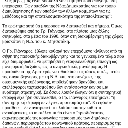
“Στις μέρες μας είναι δύσκολο να εκτιμηθεί ποια απογοήτευση
υπερισχύει. Των οπαδών της Νέας Δημοκρατίας για τον τρόπο
διακυβέρνησης ή των οπαδών των άλλων κομμάτων για τις
μεθόδους και την αποτελεσματικότητα της αντιπολίτευσης”;
Το ερώτημα αυτό θα μπορούσε να διατυπωθεί και σήμερα. Όμως
διατυπώθηκε από το Γρ. Γιάνναρο, στο πλαίσιο μιας άλλης
συγκυρίας, στα μέσα του 1990, όταν στη διακυβέρνηση της χώρας
βρισκόταν η Ν.Δ. του κ. Μητσοτάκη.
Ο Γρ. Γιάνναρος, έβλεπε καθαρά τον επερχόμενο κίνδυνο: από τη
σήψη της πασοκικής διακυβέρνησης και το γενικευμένο τέλμα που
είχε διαμορφωθεί, να ξεπηδήσει η νεοφιλελεύθερη επιλογή ως
μόνη ορατή διέξοδος, ως ο αναγκαστικός μονόδρομος. Η
προσπάθεια της Αριστεράς να τιθασεύσει τις τάσεις αυτές, μέσω
της συγκυβέρνησης με τη Ν.Δ. και, στη συνέχεια, της
οικουμενικής κυβέρνησης, αποδείχθηκαν βραχύβιοι και
ατελέσφοροι ταχτικισμοί που δεν εντάσσονταν καν σε μια
ευρύτερη στρατηγική. Σε όσους λοιπόν έλεγαν ότι η συντηρητική
στροφή είχε ήδη συντελεσθεί, ο Γρ. Γιάνναρος επεσήμανε: “η
συντηρητική στροφή δεν έγινε, προετοιμάζεται”. Κι εφόσον –
πρόσθετε – δεν ανατραπεί το πλαίσιο που την καθιστά
αναπόφευκτη, το αποτέλεσμα θα είναι ο “τρισδιάστατος
ακρωτηριασμός της κοινωνίας: περιορισμός των δημόσιων
δαπανών, περιορισμός του κοινωνικού κράτους, περιορισμός της