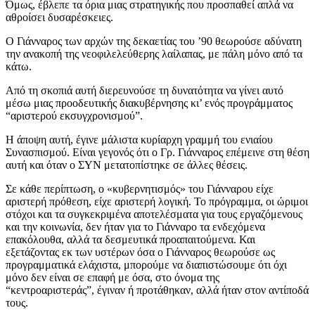
Όμως, έβλεπε τα όρια μιας στρατηγικής που προσπαθεί απλά να
αθροίσει δυσαρέσκειες.
Ο Γιάνναρος των αρχών της δεκαετίας του ’90 θεωρούσε αδύνατη
την ανακοπή της νεοφιλελεύθερης λαίλαπας, με πάλη μόνο από τα
κάτω.
Από τη σκοπιά αυτή διερευνούσε τη δυνατότητα να γίνει αυτό
μέσω μιας προοδευτικής διακυβέρνησης κι’ ενός προγράμματος
“αριστερού εκσυγχρονισμού”.
Η άποψη αυτή, έγινε μάλιστα κυρίαρχη γραμμή του ενιαίου
Συνασπισμού. Είναι γεγονός ότι ο Γρ. Γιάνναρος επέμεινε στη θέση
αυτή και όταν ο ΣΥΝ μετατοπίστηκε σε άλλες θέσεις.
Σε κάθε περίπτωση, ο «κυβερνητισμός» του Γιάνναρου είχε
αριστερή πρόθεση, είχε αριστερή λογική. Το πρόγραμμα, οι ώριμοι
στόχοι και τα συγκεκριμένα αποτελέσματα για τους εργαζόμενους
και την κοινωνία, δεν ήταν για το Γιάνναρο τα ενδεχόμενα
επακόλουθα, αλλά τα δεσμευτικά προαπαιτούμενα. Και
εξετάζοντας εκ των υστέρων όσα ο Γιάνναρος θεωρούσε ως
προγραμματικά ελάχιστα, μπορούμε να διαπιστώσουμε ότι όχι
μόνο δεν είναι σε επαφή με όσα, στο όνομα της
“κεντροαριστεράς”, έγιναν ή προτάθηκαν, αλλά ήταν στον αντίποδά
τους.