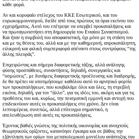
κάθε φορά.
Αν και κορυφαίο στέλεχος του ΚΚΕ Εσωτερικού, και του
ευρωκομμουνισμού, διείδε από τους πρώτους τα όρια εκείνου του
εγχειρήματος. Αυτό του επέτρεψε να υπερβεί προκαταλήψεις και
να πρωταγωνιστήσει στη δημιουργία του Ενιαίου Συνασπισμού.
Και ήταν η συμβολή του αποφασιστική, όχι μόνο με τη στάση του
και με τις θέσεις του, αλλά και με την καθημερινή, απροκατάληπτη,
ειλικρινή και φιλική συμπεριφορά απέναντι στους συντρόφους “της
άλλης πλευράς”.
Επιχειρώντας και σήμερα διαφορετικής τάξης, αλλά ανάλογης
φύσης προσπάθειες, συναντήσεις, δηλαδή, συνεργασίες και
“οσμώσεις”, με δυνάμεις διαφορετικής προέλευσης και διαδρομής,
δε θα πρέπει να υποτιμήσουμε καθόλου αυτό το αρνητικό φορτίο
των προκαταλήψεων, που κουβαλάμε όλοι και όλες, τη στρεβλή
εικόνα, δηλαδή, για τον “άλλο”, για τις ιδέες του, ακόμη και για τις
προθέσεις του και, κυρίως, την πεισματική εμμονή και αντοχή που
επιδεικνύουν αυτές οι προκαταλήψεις στο χρόνο. Δεν είναι
λεπτομέρεια, συνεπώς, αλλά επίτευγμα σημαντικό, η
απελευθέρωση από αυτές τις προκαταλήψεις.
Έχοντας βαθιές γνώσεις της πολιτικής οικονομίας και ανοιχτούς
θεωρητικούς ορίζοντες, κατανόησε έγκαιρα και σε βάθος την
εξάντληση των ορίων του μεταπολεμικού μοντέλου ανάπτυξης του