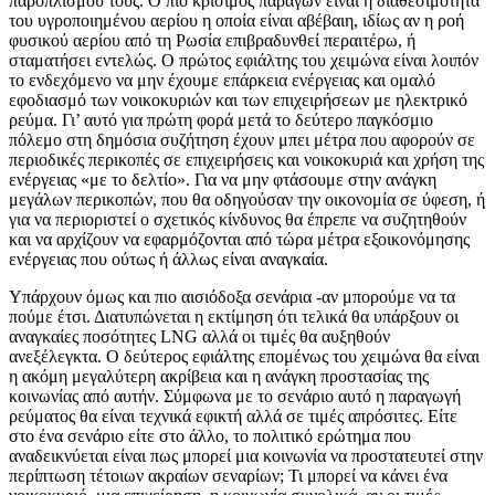
παροπλισμού τους. Ο πιο κρίσιμος παράγων είναι η διαθεσιμότητα
του υγροποιημένου αερίου η οποία είναι αβέβαιη, ιδίως αν η ροή
φυσικού αερίου από τη Ρωσία επιβραδυνθεί περαιτέρω, ή
σταματήσει εντελώς. Ο πρώτος εφιάλτης του χειμώνα είναι λοιπόν
το ενδεχόμενο να μην έχουμε επάρκεια ενέργειας και ομαλό
εφοδιασμό των νοικοκυριών και των επιχειρήσεων με ηλεκτρικό
ρεύμα. Γι’ αυτό για πρώτη φορά μετά το δεύτερο παγκόσμιο
πόλεμο στη δημόσια συζήτηση έχουν μπει μέτρα που αφορούν σε
περιοδικές περικοπές σε επιχειρήσεις και νοικοκυριά και χρήση της
ενέργειας «με το δελτίο». Για να μην φτάσουμε στην ανάγκη
μεγάλων περικοπών, που θα οδηγούσαν την οικονομία σε ύφεση, ή
για να περιοριστεί ο σχετικός κίνδυνος θα έπρεπε να συζητηθούν
και να αρχίζουν να εφαρμόζονται από τώρα μέτρα εξοικονόμησης
ενέργειας που ούτως ή άλλως είναι αναγκαία.
Υπάρχουν όμως και πιο αισιόδοξα σενάρια -αν μπορούμε να τα
πούμε έτσι. Διατυπώνεται η εκτίμηση ότι τελικά θα υπάρξουν οι
αναγκαίες ποσότητες LNG αλλά οι τιμές θα αυξηθούν
ανεξέλεγκτα. Ο δεύτερος εφιάλτης επομένως του χειμώνα θα είναι
η ακόμη μεγαλύτερη ακρίβεια και η ανάγκη προστασίας της
κοινωνίας από αυτήν. Σύμφωνα με το σενάριο αυτό η παραγωγή
ρεύματος θα είναι τεχνικά εφικτή αλλά σε τιμές απρόσιτες. Είτε
στο ένα σενάριο είτε στο άλλο, το πολιτικό ερώτημα που
αναδεικνύεται είναι πως μπορεί μια κοινωνία να προστατευτεί στην
περίπτωση τέτοιων ακραίων σεναρίων; Τι μπορεί να κάνει ένα