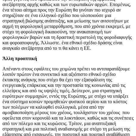
ανεξάρτητης αρχής καθώς και των ευρωπαϊκών αρχών. Επομένως,
ένα τέτοιο αίτημα προς την Ευρώπη θα γινόταν πιο ισχυρό αν
στηριζόταν σε ένα ελληνικό σχέδιο που υλοποιούσε μια
στρατηγική βιώσιμης ανάπτυξης, και μείωσης των ανισοτήτων με
αιχμή τη φορολογική μεταρρύθμιση, που από χρόνια εκκρεμεί, με
στόχο τη φορολογική δικαιοσύνη, την ανακατανομή των
φορολογικών βαρών και τη δραστική περιστολή της φοροδιαφυγής
και φοροαποφυγής. Άλλωστε. ένα εθνικό σχέδιο δράσης είναι
αναγκαίο ανεξάρτητα από το τι θα κάνει η ΕΕ.
Άλλη προοπτική
Απέναντι στους εφιάλτες του χειμώνα πρέπει να αντιπαρατάξουμε
λοιπόν πρώτον ένα συνεκτικό και αξιόπιστο εθνικό σχέδιο
έκτακτης ανάγκης που στόχο θα έχει την εξασφάλιση της
ενεργειακής επάρκειας και την προστασία της κοινωνίας από τις
ελλείψεις και από τις υψηλές τιμές. Δεύτερον, μια στρατηγική
ευρύτερων συμμαχιών, εντός της Ευρώπης, με στόχο να υπάρξει
ένα σύστημα κοινών προμηθειών φυσικού αερίου και το κόστος
των πολέμων να καλυφθεί συλλογικά, μέσα από την
αμοιβαιοποίηση μέρους του χρέους, τουλάχιστον του χρέους που
οφείλεται στον κορονοϊό και τα λοκντάουν, καθώς και τις συνέπειες
από τον πόλεμο και τις κυρώσεις. Τρίτον, μια αναπτυξιακή
στρατηγική και μια πολιτική αναδιανομής με στόχο τη μείωση της
εξάρτησης από εισαγωγές, την ποσοτική και ποιοτική αναβάθμιση