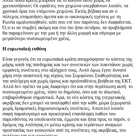
Αλλά πόσα κράτη μπορούν να το κάνουν αυτό χωρίς να
χρεοκοπήσουν; Οι εφιάλτες του χειμώνα υπερβαίνουν λοιπόν, τα
χρονικά όρια του επόμενου χειμώνα. Εκτός βέβαια και αν ο
πόλεμος σταματήσει άμεσα και οι οικονομικές σχέσεις με τη
Ρωσία ομαλοποιηθούν, κάτι που επί του παρόντος δεν διαφαίνεται.
Ό,τι κι αν συμβεί, ακόμη και στο πιο ήπιο σενάριο, τα προβλήματα
θα παραμείνουν με την μια ή την άλλη μορφή και σίγουρα με
μεγαλύτερο συσσωρευμένο χρέος.
Η ευρωπαϊκή ευθύνη
Είναι γεγονός ότι τα ευρωπαϊκά κράτη απορρόφησαν το κόστος της
μάχης κατά της πανδημίας και των συνεπειών των λοκντάουν χωρίς
εμφανείς συνέπειες στο αξιόχρεό τους. Αυτό όμως έγινε δυνατό
χάρη στην αναστολή της ισχύος του Συμφώνου Σταθερότητας και
την απλόχερη και χωρίς όρους και προϋποθέσεις βοήθεια της ΕΚΤ.
Αλλά δεν πρέπει να μας διαφεύγει ότι και στην περίπτωση αυτή το
συσσωρευμένο χρέος, τόσο το δημόσιο, όσο και το ιδιωτικό,
επιβαρύνθηκαν σημαντικά. Άρα, το νέο κόστος της ενεργειακής
ακρίβειας δεν μπορεί να αναληφθεί από την κάθε χώρα ξεχωριστά
χωρίς δραματικές δημοσιονομικές συνέπειες. Αποτελεί λοιπόν
σαφή παραλογισμό και προκλητική επανάληψη λαθών του
παρελθόντος να υποδεικνύεται, έμμεσα και ήπια προς το παρόν, ο
δρόμος της λιτότητας εν μέσω κρίσης και τεράστιων αναγκών
προστασίας των κοινωνιών από τις συνέπειες της ακρίβειας, του
πολέμου και των κυρώσεων.