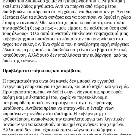
Ενόψει του δύσκολου χειμώνα η κυβέρνηση του κ. Μητσοτάκη
εκπέμπει λάθος μηνύματα.
Αντί να παίρνει από τώρα μέτρα,
διαβεβαιώνει αυτάρεσκα ότι «η χώρα είναι θωρακισμένη». Αντί να
εξετάσει όλα τα πιθανά σενάρια και να φροντίσει να βρεθεί η χώρα
έτοιμη να ανταπεξέλθει και στο χειρότερο από αυτά, αναπτύσσει
την παράδοξη θεωρία πως «εμείς είμαστε σε καλύτερη θέση από
τους άλλους». Όλα αυτά συνιστούν επικίνδυνο εφησυχασμό μιας
κυβέρνησης που υποτάσσει τα πάντα στην επικοινωνία και στο
άγχος των εκλογών. Ένα σχέδιο που η ανεξάρτητη αρχή ενέργειας
έδωσε τις μέρες αυτές σε διαβούλευση είναι ένα βήμα σε θετική
κατεύθυνση. Αλλά αυτό δεν απαλλάσσει την κυβέρνηση από τις
δικές της ευθύνες.
Προβλήματα επάρκειας και ακρίβειας
Η πραγματικότητα είναι ότι κανείς δεν μπορεί να εγγυηθεί
ενεργειακή επάρκεια για το χειμώνα, και αυτό ισχύει και για εμάς.
Προτεραιότητα πρέπει να δοθεί στην ενίσχυση της προσφοράς,
ακόμη και με έκτακτα μέτρα, χωρίς να παρεκκλίνουμε
μακροπρόθεσμα από τον στρατηγικό στόχο της πράσινης
μετάβασης. Αντίθετα πρέπει να επιταχυνθεί η ένταξη νέων
«πράσινων» μονάδων στο σύστημα. Η κυβέρνηση, με
καθυστέρηση, ανακοίνωσε την επαναλειτουργία των λιγνιτικών
μονάδων για να καλυφθούν οι αυξημένες ανάγκες του χειμώνα.
Αλλά αυτό δεν είναι εξασφαλισμένο λόγω του πολύμηνου