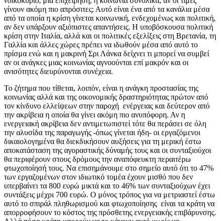
νοικοκυριό, μια επιχείρηση, η κοινωνία συνολικά, αν οι τιμές
γίνουν ακόμη πιο απρόσιτες; Αυτό είναι ένα από τα κανάλια μέσα
από τα οποία η κρίση γίνεται κοινωνική, ενδεχομένως και πολιτική,
αν δεν υπάρξουν αξιόπιστες απαντήσεις. Η υποβόσκουσα πολιτική
κρίση στην Ιταλία, αλλά και οι πολιτικές εξελίξεις στη Βρετανία, τη
Γαλλία και άλλες χώρες πρέπει να ιδωθούν μέσα από αυτό το
πρίσμα ενώ και η μακρινή Σρι Λάνκα δείχνει τι μπορεί να συμβεί
αν οι ανάγκες μιας κοινωνίας αγνοούνται επί μακρόν και οι
ανισότητες διευρύνονται συνέχεια.
Το ζήτημα που τίθεται, λοιπόν, είναι η ανάγκη προστασίας της
κοινωνίας αλλά και της οικονομικής δραστηριότητας πρώτον από
τον κίνδυνο ελλείψεων στην παροχή ενέργειας και δεύτερον από
την ακρίβεια η οποία θα γίνει ακόμη πιο ανυπόφορη. Αν η
ενεργειακή ακρίβεια δεν αντιμετωπιστεί τότε θα περάσει σε όλη
την αλυσίδα της παραγωγής -όπως γίνεται ήδη- οι εργαζόμενοι
δικαιολογημένα θα διεκδικήσουν αυξήσεις για τη μερική έστω
αποκατάσταση της αγοραστικής δύναμής τους και οι συνταξιούχοι
θα περιφέρουν στους δρόμους την αναπόφευκτη περαιτέρω
φτωχοποίησή τους. Να επισημάνουμε στο σημείο αυτό ότι το 47%
των εργαζομένων στον ιδιωτικό τομέα έχουν μισθό που δεν
υπερβαίνει τα 800 ευρώ μικτά και το 46% των συνταξιούχων έχει
συντάξεις μέχρι 700 ευρώ. Ο μόνος τρόπος για να μετριαστεί έστω
αυτό το σπιράλ πληθωρισμού και φτωχοποίησης είναι τα κράτη να
απορροφήσουν το κόστος της πρόσθετης ενεργειακής επιβάρυνσης.