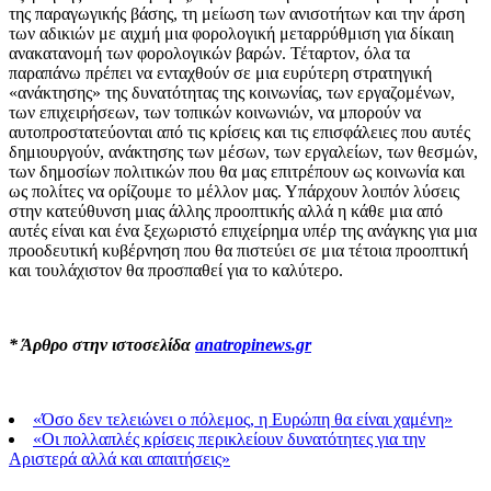
της παραγωγικής βάσης, τη μείωση των ανισοτήτων και την άρση
των αδικιών με αιχμή μια φορολογική μεταρρύθμιση για δίκαιη
ανακατανομή των φορολογικών βαρών. Τέταρτον, όλα τα
παραπάνω πρέπει να ενταχθούν σε μια ευρύτερη στρατηγική
«ανάκτησης» της δυνατότητας της κοινωνίας, των εργαζομένων,
των επιχειρήσεων, των τοπικών κοινωνιών, να μπορούν να
αυτοπροστατεύονται από τις κρίσεις και τις επισφάλειες που αυτές
δημιουργούν, ανάκτησης των μέσων, των εργαλείων, των θεσμών,
των δημοσίων πολιτικών που θα μας επιτρέπουν ως κοινωνία και
ως πολίτες να ορίζουμε το μέλλον μας. Υπάρχουν λοιπόν λύσεις
στην κατεύθυνση μιας άλλης προοπτικής αλλά η κάθε μια από
αυτές είναι και ένα ξεχωριστό επιχείρημα υπέρ της ανάγκης για μια
προοδευτική κυβέρνηση που θα πιστεύει σε μια τέτοια προοπτική
και τουλάχιστον θα προσπαθεί για το καλύτερο.
* Άρθρο στην ιστοσελίδα
anatropinews.gr
«Όσο δεν τελειώνει ο πόλεμος, η Ευρώπη θα είναι χαμένη»
«Οι πολλαπλές κρίσεις περικλείουν δυνατότητες για την
Αριστερά αλλά και απαιτήσεις»