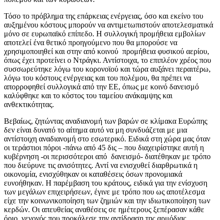
Τόσο το πρόβλημα της επάρκειας ενέργειας, όσο και εκείνο του
αυξημένου κόστους μπορούν να αντιμετωπιστούν αποτελεσματικά
μόνο σε ευρωπαϊκό επίπεδο. Η συλλογική προμήθεια εμβολίων
αποτελεί ένα θετικό προηγούμενο που θα μπορούσε να
χρησιμοποιηθεί και στην από κοινού προμήθεια φυσικού αερίου,
όπως έχει προτείνει ο Ντράγκι. Αντίστοιχα, το επιπλέον χρέος που
συσσωρεύτηκε λόγω του κορονοϊού και τώρα αυξάνει περαιτέρω,
λόγω του κόστους ενέργειας και του πολέμου, θα πρέπει να
απορροφηθεί συλλογικά από την ΕΕ, όπως με κοινό δανεισμό
καλύφθηκε και το κόστος του ταμείου ανάκαμψης και
ανθεκτικότητας.
Βεβαίως, ζητώντας αναδιανομή των βαρών σε κλίμακα Ευρώπης
δεν είναι δυνατό το αίτημα αυτό να μη συνδυάζεται με μια
αντίστοιχη αναδιανομή στο εσωτερικό. Ειδικά στη χώρα μας όταν
οι τεράστιοι πόροι -πάνω από 45 δις – που διαχειρίστηκε αυτή η
κυβέρνηση -οι περισσότεροι από δανεισμό- διατέθηκαν με τρόπο
που διεύρυνε τις ανισότητες. Αντί να ενισχυθεί διαρθρωτικά η
οικονομία, ενισχύθηκαν οι καταθέσεις όσων προνομιακά
ευνοήθηκαν. Η παρέμβαση του κράτους, ειδικά για την ενίσχυση
των μεγάλων επιχειρήσεων, έγινε με τρόπο που ως αποτέλεσμα
είχε την κοινωνικοποίηση των ζημιών και την ιδιωτικοποίηση των
κερδών. Οι απευθείας αναθέσεις σε ημέτερους ξεπέρασαν κάθε
όριο, γεγονός που προκάλεσε την αντίδραση της αρμόδιας