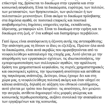
επίκεντρό της, βρίσκεται το δικαίωμα στην εργασία και στην
κοινωνική ασφάλιση. Είναι τα δικαιώματα, ευρύτερα, των πολιτών,
των μεταναστών, των θρησκευτικών, των φυλετικών ή των
πολιτιστικών μειονοτήτων. Είναι ακόμα το δικαίωμα πρόσβασης
στα δημόσια αγαθά, σε ποσοτικά επαρκείς και ποιοτικά
αναβαθμισμένες δημόσιες υπηρεσίες υγείας, εκπαίδευσης,
ύδρευσης, μεταφορών κλπ. Είναι το δικαίωμα στην ειρήνη και το
δικαίωμα στη ζωή, σ’ ένα καθαρό και διατηρήσιμο περιβάλλον.
Γιατί όμως είναι αναπόφευκτη η όξυνση αυτής της αντιπαράθεσης;
Την απάντηση μας τη δίνουν οι ίδιες οι εξελίξεις. Πρώτον όλα αυτά
τα δικαιώματα, είναι αυτά ακριβώς που αμφισβητούνται από το
νεοφιλελεύθερο καπιταλισμό της εποχής μας. Αυτό γίνεται με την
απορύθμιση των εργασιακών σχέσεων, τις ιδιωτικοποιήσεις, την
εμπορευματοποίηση των συλλογικών αγαθών, την αχαλίνωτη
δράση του χρηματιστικού κεφαλαίου, τις συχνές χρηματιστηριακές
και οικονομικές κρίσεις, την πρωτοφανή ανισότητα και αστάθεια
της παγκόσμιας ανάπτυξης. Δεύτερο, όπως έχουμε δει και στη
χώρα μας, η νεοφιλελεύθερη πολιτική ακόμη και όταν οδηγεί σε
κάποια ανάπτυξη, δηλαδή σε αύξηση του εθνικού εισοδήματος,
αυτό γίνεται με τρόπο που διευρύνει τις ανισότητες, δεν μειώνει
την ανεργία, αντίθετα δημιουργεί νέες μορφές φτώχειας και
κοινωνικής περιθωριοποίησης, αυξάνει συνολικά την ανασφάλεια
των εργαζομένων και της κοινωνίας.