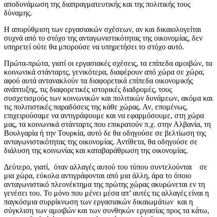
αποδυνάμωση της διαπραγματευτικής και της πολιτικής τους
δύναμης.
Η απορύθμιση των εργασιακών σχέσεων, αν και δικαιολογείται
συχνά από το στόχο της ανταγωνιστικότητας της οικονομίας, δεν
υπηρετεί ούτε θα μπορούσε να υπηρετήσει το στόχο αυτό.
Πρώτα-πρώτα, γιατί οι εργασιακές σχέσεις, τα επίπεδα αμοιβών, τα
κοινωνικά στάνταρτς, γενικότερα, διαφέρουν από χώρα σε χώρα,
αφού αυτά αντανακλούν τα διαφορετικά επίπεδα οικονομικής
ανάπτυξης, τις διαφορετικές ιστορικές διαδρομές, τους
συσχετισμούς των κοινωνικών και πολιτικών δυνάμεων, ακόμα και
τις πολιτιστικές παραδόσεις της κάθε χώρας. Αν, επομένως,
επιχειρούσαμε να αντιγράψουμε και να εφαρμόσουμε, στη χώρα
μας, τα κοινωνικά στάνταρτς που επικρατούν π.χ. στην Αλβανία, τη
Βουλγαρία ή την Τουρκία, αυτό δε θα οδηγούσε σε βελτίωση της
ανταγωνιστικότητας της οικονομίας. Αντίθετα, θα οδηγούσε σε
διάλυση της κοινωνίας και καταβαράθρωση της οικονομίας.
Δεύτερο, γιατί, όταν αλλαγές αυτού του τύπου συντελούνται σε
μια χώρα, εύκολα αντιγράφονται από μια άλλη, άρα το όποιο
ανταγωνιστικό πλεονέκτημα της πρώτης χώρας ακυρώνεται εν τη
γενέσει του. Το μόνο που μένει μέσα απ’ αυτές τις αλλαγές είναι η
παγκόσμια συρρίκνωση των εργασιακών δικαιωμάτων και η
σύγκλιση των αμοιβών και των συνθηκών εργασίας προς τα κάτω,