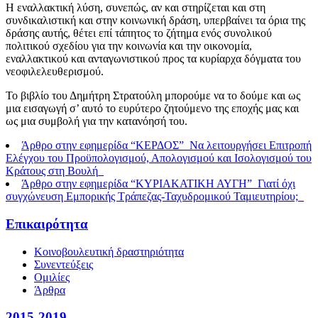
Η εναλλακτική λύση, συνεπώς, αν και στηρίζεται και στη
συνδικαλιστική και στην κοινωνική δράση, υπερβαίνει τα όρια της
δράσης αυτής, θέτει επί τάπητος το ζήτημα ενός συνολικού
πολιτικού σχεδίου για την κοινωνία και την οικονομία,
εναλλακτικού και ανταγωνιστικού προς τα κυρίαρχα δόγματα του
νεοφιλελευθερισμού.
Το βιβλίο του Δημήτρη Στρατούλη μπορούμε να το δούμε και ως
μια εισαγωγή σ’ αυτό το ευρύτερο ζητούμενο της εποχής μας και
ως μια συμβολή για την κατανόησή του.
Άρθρο στην εφημερίδα “ΚΕΡΔΟΣ”_Να λειτουργήσει Επιτροπή
Ελέγχου του Προϋπολογισμού, Απολογισμού και Ισολογισμού του
Κράτους στη Βουλή_
Άρθρο στην εφημερίδα “ΚΥΡΙΑΚΑΤΙΚΗ ΑΥΓΗ”_Γιατί όχι
συγχώνευση Εμπορικής Τράπεζας-Ταχυδρομικού Ταμιευτηρίου;_
Επικαιρότητα
Κοινοβουλευτική δραστηριότητα
Συνεντεύξεις
Ομιλίες
Άρθρα
2015-2019