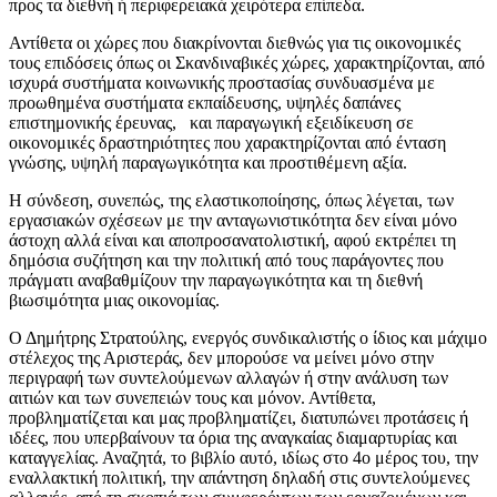
προς τα διεθνή ή περιφερειακά χειρότερα επίπεδα.
Αντίθετα οι χώρες που διακρίνονται διεθνώς για τις οικονομικές
τους επιδόσεις όπως οι Σκανδιναβικές χώρες, χαρακτηρίζονται, από
ισχυρά συστήματα κοινωνικής προστασίας συνδυασμένα με
προωθημένα συστήματα εκπαίδευσης, υψηλές δαπάνες
επιστημονικής έρευνας, και παραγωγική εξειδίκευση σε
οικονομικές δραστηριότητες που χαρακτηρίζονται από ένταση
γνώσης, υψηλή παραγωγικότητα και προστιθέμενη αξία.
Η σύνδεση, συνεπώς, της ελαστικοποίησης, όπως λέγεται, των
εργασιακών σχέσεων με την ανταγωνιστικότητα δεν είναι μόνο
άστοχη αλλά είναι και αποπροσανατολιστική, αφού εκτρέπει τη
δημόσια συζήτηση και την πολιτική από τους παράγοντες που
πράγματι αναβαθμίζουν την παραγωγικότητα και τη διεθνή
βιωσιμότητα μιας οικονομίας.
Ο Δημήτρης Στρατούλης, ενεργός συνδικαλιστής ο ίδιος και μάχιμο
στέλεχος της Αριστεράς, δεν μπορούσε να μείνει μόνο στην
περιγραφή των συντελούμενων αλλαγών ή στην ανάλυση των
αιτιών και των συνεπειών τους και μόνον. Αντίθετα,
προβληματίζεται και μας προβληματίζει, διατυπώνει προτάσεις ή
ιδέες, που υπερβαίνουν τα όρια της αναγκαίας διαμαρτυρίας και
καταγγελίας. Αναζητά, το βιβλίο αυτό, ιδίως στο 4ο μέρος του, την
εναλλακτική πολιτική, την απάντηση δηλαδή στις συντελούμενες