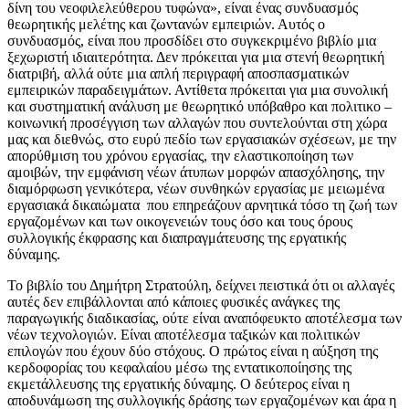
δίνη του νεοφιλελεύθερου τυφώνα», είναι ένας συνδυασμός
θεωρητικής μελέτης και ζωντανών εμπειριών. Αυτός ο
συνδυασμός, είναι που προσδίδει στο συγκεκριμένο βιβλίο μια
ξεχωριστή ιδιαιτερότητα. Δεν πρόκειται για μια στενή θεωρητική
διατριβή, αλλά ούτε μια απλή περιγραφή αποσπασματικών
εμπειρικών παραδειγμάτων. Αντίθετα πρόκειται για μια συνολική
και συστηματική ανάλυση με θεωρητικό υπόβαθρο και πολιτικο –
κοινωνική προσέγγιση των αλλαγών που συντελούνται στη χώρα
μας και διεθνώς, στο ευρύ πεδίο των εργασιακών σχέσεων, με την
απορύθμιση του χρόνου εργασίας, την ελαστικοποίηση των
αμοιβών, την εμφάνιση νέων άτυπων μορφών απασχόλησης, την
διαμόρφωση γενικότερα, νέων συνθηκών εργασίας με μειωμένα
εργασιακά δικαιώματα που επηρεάζουν αρνητικά τόσο τη ζωή των
εργαζομένων και των οικογενειών τους όσο και τους όρους
συλλογικής έκφρασης και διαπραγμάτευσης της εργατικής
δύναμης.
Το βιβλίο του Δημήτρη Στρατούλη, δείχνει πειστικά ότι οι αλλαγές
αυτές δεν επιβάλλονται από κάποιες φυσικές ανάγκες της
παραγωγικής διαδικασίας, ούτε είναι αναπόφευκτο αποτέλεσμα των
νέων τεχνολογιών. Είναι αποτέλεσμα ταξικών και πολιτικών
επιλογών που έχουν δύο στόχους. Ο πρώτος είναι η αύξηση της
κερδοφορίας του κεφαλαίου μέσω της εντατικοποίησης της
εκμετάλλευσης της εργατικής δύναμης. Ο δεύτερος είναι η
αποδυνάμωση της συλλογικής δράσης των εργαζομένων και άρα η