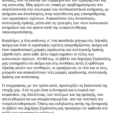
αλλαγές, από τη σκοπιά των συμφερόντων των εργαζομένων και
της κοινωνίας. Μας φέρνει σε επαφή με προβληματισμούς που
αναπτύσσονται στο εσωτερικό του συνδικαλιστικού κινήματος, με
αιτήματα και διεκδικήσεις στην κατεύθυνση μας επαναρύθμισης
των εργασιακών σχέσεων. Ανακαλύπτει νέες δυνατότητες
συλλογικής δράσης, μέσα από τις εμπειρίες των νέων κοινωνικών
κινημάτων και του αγώνα κατά της νεοφιλελεύθερης
παγκοσμιοποίησης.
Καταλήγει, η όλη ανάλυση, σ’ ένα αισιόδοξο μήνυμα ότι, δηλαδή,
ακόμη και όταν οι εργασιακές σχέσεις απορυθμίζονται, ακόμη και
όταν παραδοσιακές μορφές οργάνωσης και συλλογικής δράσης
εξασθενούν, αυτό κάθε άλλο παρά σημαίνει το τέλος των
κοινωνικών αγώνων. Αντιθέτως, το βιβλίο του Δημήτρη Στρατούλη,
μας επισημαίνει ότι ακόμη και στις συνθήκες αυτές ή ορθότερα
εξαιτίας αυτών των συνθηκών, οι εργαζόμενοι, οι νέοι και οι νέες,
μπορούν και ανακαλύπτουν νέες μορφές οργάνωσης, συλλογικής
δράσης και αντίστασης.
Ο συγγραφέας, με τον τρόπο αυτό, προσεγγίζει τη διαλεκτική της
εποχής μας. Από τη μία είναι η δυναμική και η λογική του
κεφαλαίου, της ιδιοτέλειας, των πολέμων και της αρπαγής, που
απελευθερώνεται και αποχαλιναγωγείται από την πολιτική του
νεοφιλελευθερισμού. Όψεις και εκδηλώσεις αυτής της δυναμικής
το βιβλίο του Δημήτρη Στρατούλη μας προσφέρει σε αφθονία στο
πεδίο των εργασιακών σχέσεων.