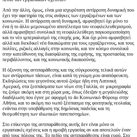
Από την άλλη, όμως, είναι μια ισχυρότατη αντίρροπη δυναμική που
έχει την αφετηρία της στις ανάγκες των εργαζομένων και των
κοινωνιών. Η αντίρροπη αυτή δυναμική, αμφισβητεί όχι μόνο το
ένα ή το άλλο μεμονωμένο αποτέλεσμα του νεοφιλελευθερισμού,
αλλά αμφισβητεί συνολικά τη νεοφιλελεύθερη παγκοσμιοποίηση
και το νέο ιμπεριαλισμό της εποχής μας. Και όχι μόνο αμφισβητεί
αλλά και διεκδικεί νέα δικαιώματα για τους εργαζόμενους, και τους
πολίτες, ριζικές αλλαγές στην κοινωνία, και τον κόσμο συνολικά
στην κατεύθυνση της διασφάλισης της ειρήνης, της προστασίας του
περιβάλλοντος, και της κοινωνικής δικαιοσύνης.
Η όξυνση της αντιπαράθεσης και της σύγκρουσης τελικά αυτών
των αντίρροπων τάσεων, είναι κατά τη γνώμη μου αναπόφευκτη.
Εκδηλώσεις του γεγονότος αυτού ζούμε ήδη στη Λατινική
Αμερική, στα ξεσπάσματα των νέων στη Γαλλία, σε μικρογραφία
τις ζούμε ακόμη και στη χώρα μας, όπως έδειξαν η μεγαλειώδης
διαδήλωση που έγινε με αφορμή το 4ο Κοινωνικό Φόρουμ στην
Αθήνα, και το ακόμη πιο νωπό ξέσπασμα της φοιτητικής νεολαίας
ενάντια στην υποβάθμιση της δημόσιας παιδείας και τη
θεσμοθέτηση των ιδιωτικών πανεπιστημίων.
Στο επίκεντρο της αντιπαράθεσης αυτής δεν είναι μόνο οι
εργασιακές σχέσεις και η αμοιβή εργασίας αν και αποτελούν έναν
από τους πόλους της. Το πεδίο της αντιπαράθεσης είναι ευρύ. Στο